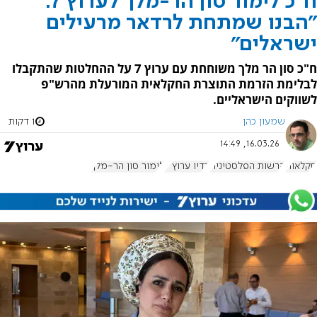
ח"כ לימור סון הר-מלך לערוץ 7:
"הבנו שמתחת לרדאר מרעילים
ישראלים"
ח"כ סון הר מלך משוחחת עם ערוץ 7 על ההחלטות שהתקבלו
לבלימת הזרמת התוצרת החקלאית המורעלת מהרש"פ
לשווקים הישראליים.
שמעון כהן
1 דקות
16.03.26, 14:49
חקלאות
הרשות הפלסטינית
רדיו ערוץ 7
לימור סון הר-מלך