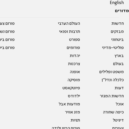
English
מדורים
חדשות
העולם הערבי
פורום צע
מבזקים
תרבות ופנאי
פורום נשו
ביטחוני
ספורט
פורום בי
פוליטי-מדיני
פורומים
פורום בי
בארץ
יהדות
בעולם
צרכנות
משפט ופלילים
אופנה
כלכלה ונדל"ן
מוסיקה
דעות
פיוטקאסט
חדשות המגזר
ילדודס
אוכל
מודעות אבל
כיפה שחורה
מזג אוויר
דיגיטל
תגיות
צעירים
פורום הריון ולידה