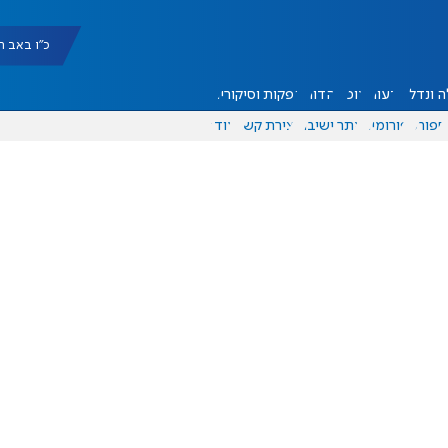
כ"ו באב תשפ"ו |
 ונדל"ן
דעות
אוכל
יהדות
הפקות וסיקורים
ספורט
פורומים
אתר ישיבה
יצירת קשר
עוד