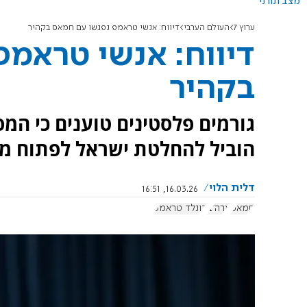
מצב תורני
ערוץ 7
העולם הערבי
דיווח: אנשי טראמפ נפגשו עם חמאס בקהיר
דיווח: אנשי טראמ
בקהיר
גורמים פלסטינים טוענים כי המ
הוביל להחלטת ישראל לפתוח מח
דלית הלוי
16.03.26, 16:51
חמאס
ארה"ב
דונלד טראמפ