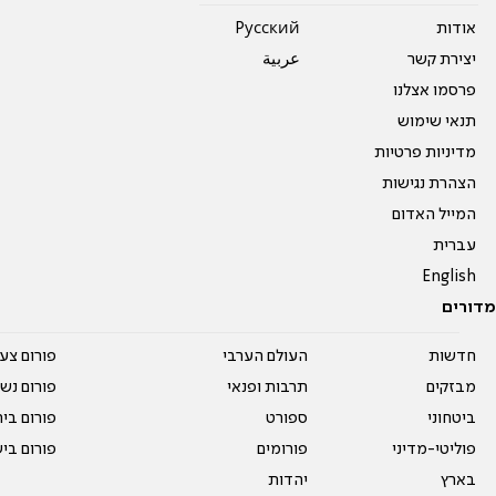
אודות
Pусский
יצירת קשר
عربية
פרסמו אצלנו
תנאי שימוש
מדיניות פרטיות
הצהרת נגישות
המייל האדום
עברית
English
מדורים
חדשות
העולם הערבי
פורום צע
מבזקים
תרבות ופנאי
פורום נשו
ביטחוני
ספורט
פורום בי
פוליטי-מדיני
פורומים
פורום בי
בארץ
יהדות