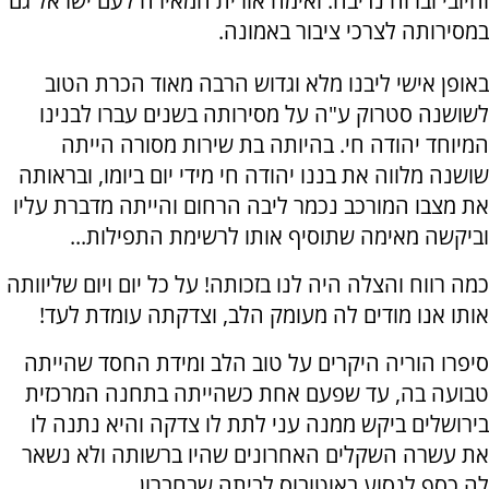
וחיובי וברוח נדיבה. ואימה אורית המאירה לעם ישראל גם
במסירותה לצרכי ציבור באמונה.
באופן אישי ליבנו מלא וגדוש הרבה מאוד הכרת הטוב
לשושנה סטרוק ע"ה על מסירותה בשנים עברו לבנינו
המיוחד יהודה חי. בהיותה בת שירות מסורה הייתה
שושנה מלווה את בננו יהודה חי מידי יום ביומו, ובראותה
את מצבו המורכב נכמר ליבה הרחום והייתה מדברת עליו
וביקשה מאימה שתוסיף אותו לרשימת התפילות...
כמה רווח והצלה היה לנו בזכותה! על כל יום ויום שליוותה
אותו אנו מודים לה מעומק הלב, וצדקתה עומדת לעד!
סיפרו הוריה היקרים על טוב הלב ומידת החסד שהייתה
טבועה בה, עד שפעם אחת כשהייתה בתחנה המרכזית
בירושלים ביקש ממנה עני לתת לו צדקה והיא נתנה לו
את עשרה השקלים האחרונים שהיו ברשותה ולא נשאר
לה כסף לנסוע באוטובוס לביתה שבחברון...