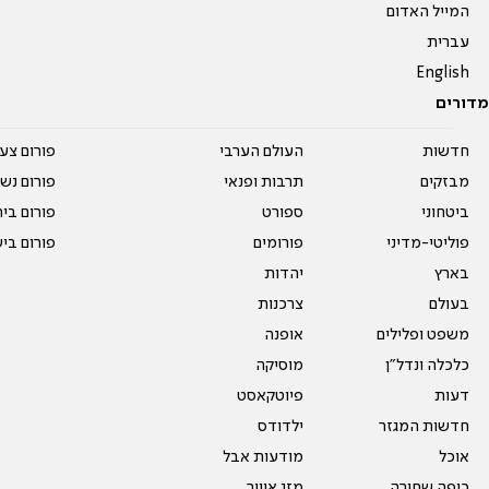
המייל האדום
עברית
English
מדורים
חדשות
העולם הערבי
פורום צע
מבזקים
תרבות ופנאי
פורום נשו
ביטחוני
ספורט
פורום בי
פוליטי-מדיני
פורומים
פורום בי
בארץ
יהדות
בעולם
צרכנות
משפט ופלילים
אופנה
כלכלה ונדל"ן
מוסיקה
דעות
פיוטקאסט
חדשות המגזר
ילדודס
אוכל
מודעות אבל
כיפה שחורה
מזג אוויר