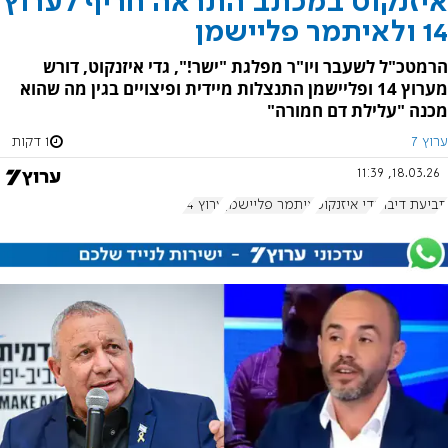
איזנקוט במכתב התראה חריף לערוץ
14 ולאיתמר פליישמן
הרמטכ"ל לשעבר ויו"ר מפלגת "ישר!", גדי איזנקוט, דורש
מערוץ 14 ופליישמן התנצלות מיידית ופיצויים בגין מה שהוא
מכנה "עלילת דם חמורה"
ערוץ 7
1 דקות
18.03.26, 11:39
תביעת דיבה
גדי איזנקוט
איתמר פליישמן
ערוץ 14