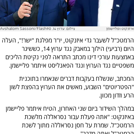
איזנקוט ופליישמן
צילום: ערוץ 14. Avshalom Sassoni/Flash90
הרמטכ"ל לשעבר גדי איזנקוט, יו"ר מפלגת "ישר!", העלה
היום (רביעי) הילוך במאבק נגד ערוץ 14, כששיגר
באמצעות עורכי דינו מכתב התראה לפני נקיטת הליכים
משפטיים נגד הערוץ ונגד הפאנליסט איתמר פליישמן.
המכתב, שנשלח בעקבות דברים שנאמרו בתוכנית
"הפטריוטים" השבוע, מאשים את הערוץ בהפצת לשון
הרע וזדון מכוון.
במהלך השידור ביום שני האחרון, הטיח איתמר פליישמן
באיזנקוט: "אתה פעלת עבור נסראללה מלשכת
הרמטכ"ל. שמרת על חסן נסראללה מתוך לשכת
הרמטכ"ל ואתה מדבר".