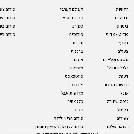
חדשות
העולם הערבי
פורום צע
מבזקים
תרבות ופנאי
פורום נשו
ביטחוני
ספורט
פורום בי
פוליטי-מדיני
פורומים
פורום בי
בארץ
יהדות
בעולם
צרכנות
משפט ופלילים
אופנה
כלכלה ונדל"ן
מוסיקה
דעות
פיוטקאסט
חדשות המגזר
ילדודס
אוכל
מודעות אבל
כיפה שחורה
מזג אוויר
דיגיטל
תגיות
צעירים
פורום הריון ולידה
רפואה שלמה
פורום לקראת נישואין וזוגיות