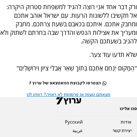
ורק דבר אחד אני רוצה להגיד למשפחת סטרוק היקרה:
אל תקשיבו ללשונות הרעות. עם ישראל אוהב אתכם
ומחבק אתכם. איתכם בכאבם בשעת צרתכם. מחבק
ומעריך את אצילות הנפש והדרך שבה בחרתם לשתוק ולא
להגיב בשעתכם הקשה.
שלא תדעו עוד צער.
"הַמָּקוֹם יְנַחֵם אֶתְכֶם בְּתוֹךְ שְׁאַר אֲבֵלֵי צִיּוֹן וִירוּשָׁלַיִם"
הצטרפו לקבוצת הוואטצאפ של ערוץ 7
מצאתם טעות או פרסומת לא ראויה? דווחו לנו
פנו אלינו
אודות
Pусский
יצירת קשר
عربية