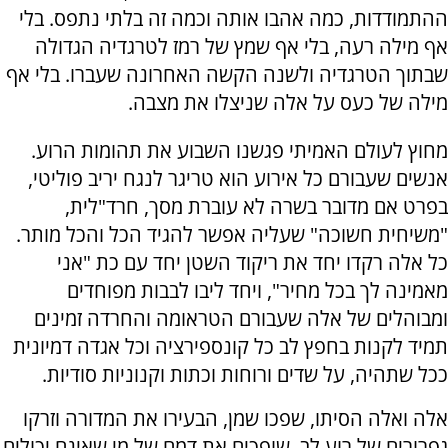
ההתמודדות, כמה אהבו אותה וכמה זה בלתי נתפס. בלי
אף מילה רעה, בלי אף שמץ של רמז לטרגדיה הגדולה
שבתוך הטרגדיה ולשנה הקשה האחרונה שעברו. בלי אף
מילה של כעס על אלה שניצלו את מצבה.
מחוץ לעולם האמיתי פגשנו השבוע את תהומות הרוע.
אנשים שעבורם כל אירוע הוא טריגר לנגח יריב פוליטי,
בפרט אם מדובר בשרה לא עוברת מסך, חרד"לית,
"משיחית חשוכה" שעליה אפשר להגיד הכל והכל מותר.
כל אלה רקדו יחד את ריקוד השטן יחד עם כת "אני
מאמינה לך בכל מחיר", ויחד ליבו לבבות מפוחדים
ומבוהלים של אלה שעבורם הטראומה והחרדה זמינים
תמיד לקנות בחפץ לב כל קונספירציה וכל אגדה דמיונית
ככל שתהיה, על שדים ורוחות וכתות וקנוניות סודיות.
אלה ואלה הסיתו, שפכו שמן, הבעירו את המדורה וזרקו
גפרורים של רוע לב, שופכים את דמם של מי שאינם יכולים