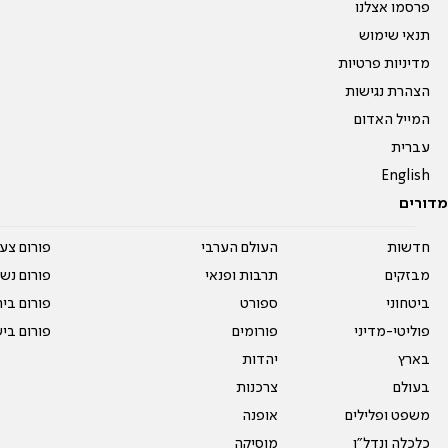
פרסמו אצלנו
תנאי שימוש
מדיניות פרטיות
הצהרת נגישות
המייל האדום
עברית
English
מדורים
חדשות
העולם הערבי
פורום צע
מבזקים
תרבות ופנאי
פורום נשו
ביטחוני
ספורט
פורום בי
פוליטי-מדיני
פורומים
פורום בי
בארץ
יהדות
בעולם
צרכנות
משפט ופלילים
אופנה
כלכלה ונדל"ן
מוסיקה