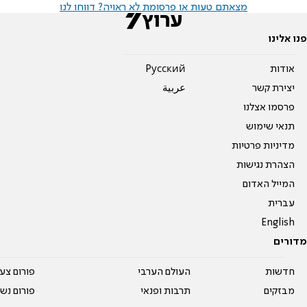
מצאתם טעות או פרסומת לא ראויה? דווחו לנו
פנו אלינו
אודות
Pусский
יצירת קשר
عربية
פרסמו אצלנו
תנאי שימוש
מדיניות פרטיות
הצהרת נגישות
המייל האדום
עברית
English
מדורים
חדשות
העולם הערבי
פורום צע
מבזקים
תרבות ופנאי
פורום נשו