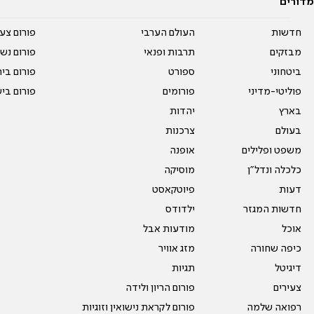
מדורים
חדשות
העולם הערבי
פורום צע
מבזקים
תרבות ופנאי
פורום נשו
ביטחוני
ספורט
פורום בי
פוליטי-מדיני
פורומים
פורום בי
בארץ
יהדות
בעולם
צרכנות
משפט ופלילים
אופנה
כלכלה ונדל"ן
מוסיקה
דעות
פיוטקאסט
חדשות המגזר
ילדודס
אוכל
מודעות אבל
כיפה שחורה
מזג אוויר
דיגיטל
תגיות
צעירים
פורום הריון ולידה
רפואה שלמה
פורום לקראת נישואין וזוגיות