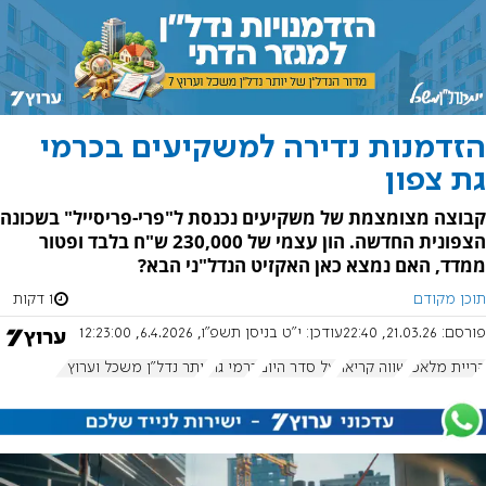
הזדמנות נדירה למשקיעים בכרמי
גת צפון
קבוצה מצומצמת של משקיעים נכנסת ל"פרי-פריסייל" בשכונה
הצפונית החדשה. הון עצמי של 230,000 ש"ח בלבד ופטור
ממדד, האם נמצא כאן האקזיט הנדל"ני הבא?
תוכן מקודם
1 דקות
פורסם:
21.03.26, 22:40
עודכן:
י"ט בניסן תשפ"ו, 6.4.2026, 12:23:00
קריית מלאכי
שווה קריאה
על סדר היום
כרמי גת
יותר נדל"ן משכל וערוץ 7