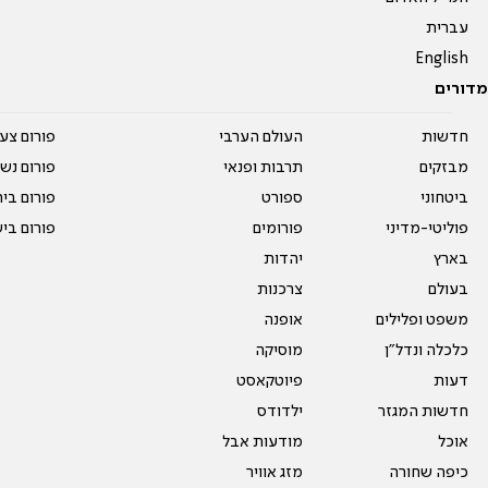
עברית
English
מדורים
חדשות
העולם הערבי
פורום צע
מבזקים
תרבות ופנאי
פורום נשו
ביטחוני
ספורט
פורום בי
פוליטי-מדיני
פורומים
פורום בי
בארץ
יהדות
בעולם
צרכנות
משפט ופלילים
אופנה
כלכלה ונדל"ן
מוסיקה
דעות
פיוטקאסט
חדשות המגזר
ילדודס
אוכל
מודעות אבל
כיפה שחורה
מזג אוויר