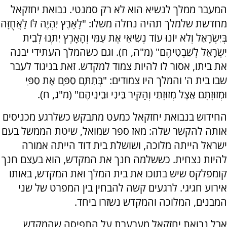
המעבר ממלך לנשיא הוא לא רק סמנטי. נבואת יחזקאל
מחדשת שלמלך תהיה נחלה משלו: "לָאָרֶץ יִהְיֶה לּוֹ לַאֲחֻזָּה
בְּיִשְׂרָאֵל וְלֹא יוֹנוּ עוֹד נְשִׂיאַי אֶת עַמִּי וְהָאָרֶץ יִתְּנוּ לְבֵית
יִשְׂרָאֵל לְשִׁבְטֵיהֶם" (מ"ה, ח). וגם כשהמלך העתידי יבנה
את ביתו, אסור לו להיות צמוד למקדש. זאת בניגוד לעבר
שבו בית ה' והמלך היו צמודים: "בְּתִתָּם סִפָּם אֶת סִפִּי
וּמְזוּזָתָם אֵצֶל מְזוּזָתִי וְהַקִּיר בֵּינִי וּבֵינֵיהֶם" (מ"ג, ח).
החידוש בנבואת יחזקאל כמעט מתבקש כשלרגע מכניסים
אותה להקשר שלה: מאז ספר שמואל, שיטת הממשל בעם
ישראל הייתה מלוכה, ושושלת בית דוד הייתה אמורה
להיות נצחית. כששלמה חנך את המקדש, הוא בעצם חנך
קומפלקס שיש בתוכו את בית המלך ואת המקדש, באותו
אירוע חגיגי. לרגעים קשה להבחין בין המפרט של שני
המבנים, המלוכה והמקדש נשזרו ביחד.
אבל נבואת יחזקאל מערערת על התפיסה שהמקדש