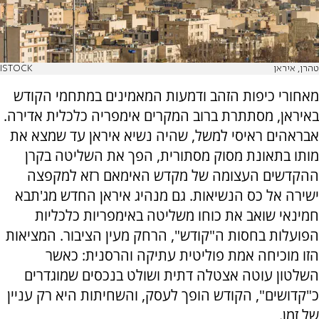
טהרן, איראן
ISTOCK
מאחורי כיפות הזהב ודמעות המאמינים במתחמי הקודש
באיראן, מסתתרת ברוב המקרים אימפריה כלכלית אדירה.
אבראהים ראיסי למשל, שהיה נשיא איראן עד שמצא את
מותו בתאונת מסוק מסתורית, הפך את השליטה בקרן
ההקדשים העצומה של מקדש האימאם רזא למקפצה
ישירה אל כס הנשיאות. גם מנהיג איראן החדש מג'תבא
חמינאי שואב את כוחו משליטה באימפריות כלכליות
הפועלות בחסות ה"קודש", הרחק מעין הציבור. המציאות
הזו מוכיחה אמת פוליטית עתיקה והרסנית: כאשר
השלטון עוטה אצטלה דתית ושולט בנכסים שמוגדרים
כ"קדושים", הקודש הופך לעסק, והשחיתות היא רק עניין
של זמן.