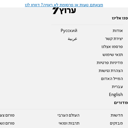
מצאתם טעות או פרסומת לא ראויה? דווחו לנו
פנו אלינו
אודות
Pусский
יצירת קשר
عربية
פרסמו אצלנו
תנאי שימוש
מדיניות פרטיות
הצהרת נגישות
המייל האדום
עברית
English
מדורים
חדשות
העולם הערבי
פורום צע
מבזקים
תרבות ופנאי
פורום נשו