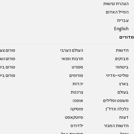
הצהרת נגישות
המייל האדום
עברית
English
מדורים
חדשות
העולם הערבי
פורום צע
מבזקים
תרבות ופנאי
פורום נשו
ביטחוני
ספורט
פורום בי
פוליטי-מדיני
פורומים
פורום בי
בארץ
יהדות
בעולם
צרכנות
משפט ופלילים
אופנה
כלכלה ונדל"ן
מוסיקה
דעות
פיוטקאסט
חדשות המגזר
ילדודס