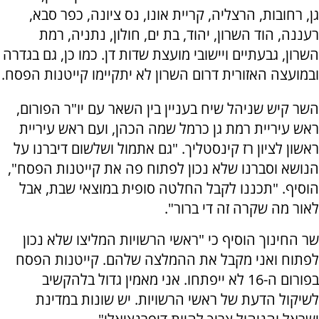
גן, רחובות, הרצליה, קריית אונו, נס ציונה, כפר סבא,
רעננה, הוד השרון, יהוד, בת ים, חולון, נתניה, רמת
השרון, גבעתיים ויישובי מועצת שדות דן. כמו כן, גם בגדרה
ובמועצה האזורית דרום השרון לא יתקיימו קייטנות הפסח.
השר קיש שניהל שיח בעניין בין השאר עם יו"ר הפורום,
ראש עיריית רמת גן כרמל שמה הכהן, ועם ראש עיריית
ראשון לציון רז קינסטליך. "גם אתמול ושלשום דיברנו על
הנושא וסברנו שלא נכון לפתוח פה את קייטנות הפסח",
הוסיף. "תכננו לקבל החלטה סופית במוצאי שבת, אבל
לאור מה שקרה זה די ברור".
שר החינוך הוסיף כי "ראשי הרשויות המליצו שלא נכון
לפתוח ואני מקבל את ההמלצה שלהם. קייטנות הפסח
בפורום ה-16 לא ייפתחו. אני מאמין גדול בלהקשיב
לשיקול הדעת של ראשי הרשויות. יש שונות במדינת