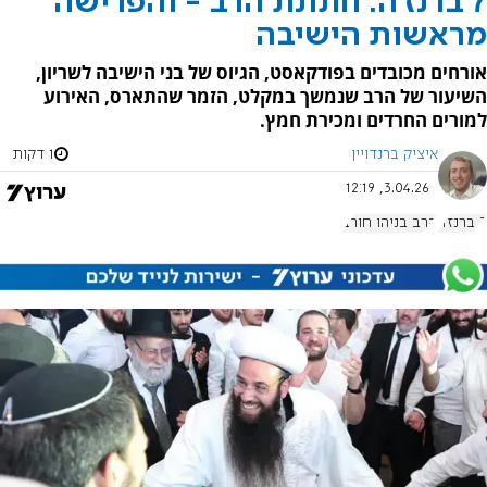
7 ברנז'ה: חתונת הרב - והפרישה
מראשות הישיבה
אורחים מכובדים בפודקאסט, הגיוס של בני הישיבה לשריון,
השיעור של הרב שנמשך במקלט, הזמר שהתארס, האירוע
למורים החרדים ומכירת חמץ.
איציק ברנדויין
1 דקות
3.04.26, 12:19
7 ברנז'ה
הרב בניהו חורב