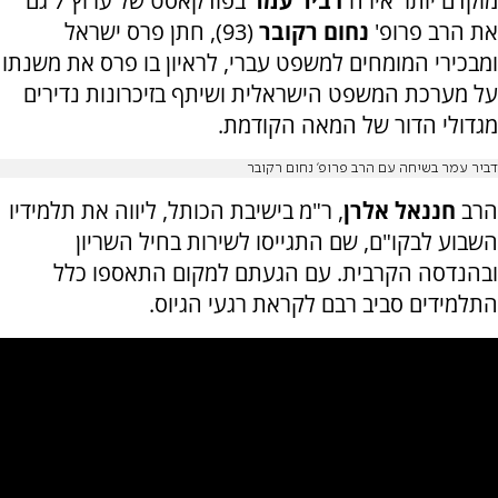
מוקדם יותר אירח
דביר עמר
בפודקאסט של ערוץ 7 גם
את הרב פרופ'
נחום רקובר
(93), חתן פרס ישראל
ומבכירי המומחים למשפט עברי, לראיון בו פרס את משנתו
על מערכת המשפט הישראלית ושיתף בזיכרונות נדירים
מגדולי הדור של המאה הקודמת.
דביר עמר בשיחה עם הרב פרופ' נחום רקובר
הרב
חננאל אלרן
, ר"מ בישיבת הכותל, ליווה את תלמידיו
השבוע לבקו"ם, שם התגייסו לשירות בחיל השריון
ובהנדסה הקרבית. עם הגעתם למקום התאספו כלל
התלמידים סביב רבם לקראת רגעי הגיוס.