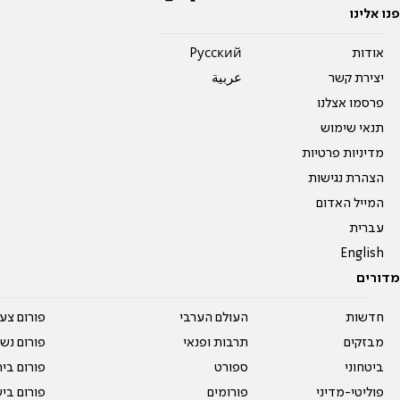
פנו אלינו
אודות
Pусский
יצירת קשר
عربية
פרסמו אצלנו
תנאי שימוש
מדיניות פרטיות
הצהרת נגישות
המייל האדום
עברית
English
מדורים
חדשות
העולם הערבי
פורום צע
מבזקים
תרבות ופנאי
פורום נשו
ביטחוני
ספורט
פורום בי
פוליטי-מדיני
פורומים
פורום בי