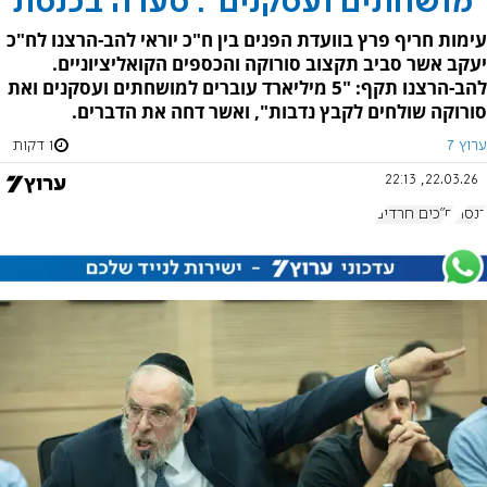
"מושחתים ועסקנים": סערה בכנסת
עימות חריף פרץ בוועדת הפנים בין ח"כ יוראי להב-הרצנו לח"כ
יעקב אשר סביב תקצוב סורוקה והכספים הקואליציוניים.
להב-הרצנו תקף: "5 מיליארד עוברים למושחתים ועסקנים ואת
סורוקה שולחים לקבץ נדבות", ואשר דחה את הדברים.
ערוץ 7
1 דקות
22.03.26, 22:13
כנסת
ח"כים חרדים