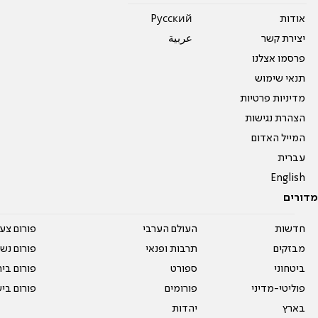
אודות
Pусский
יצירת קשר
عربية
פרסמו אצלנו
תנאי שימוש
מדיניות פרטיות
הצהרת נגישות
המייל האדום
עברית
English
מדורים
חדשות
העולם הערבי
פורום צע
מבזקים
תרבות ופנאי
פורום נשו
ביטחוני
ספורט
פורום בי
פוליטי-מדיני
פורומים
פורום בי
בארץ
יהדות