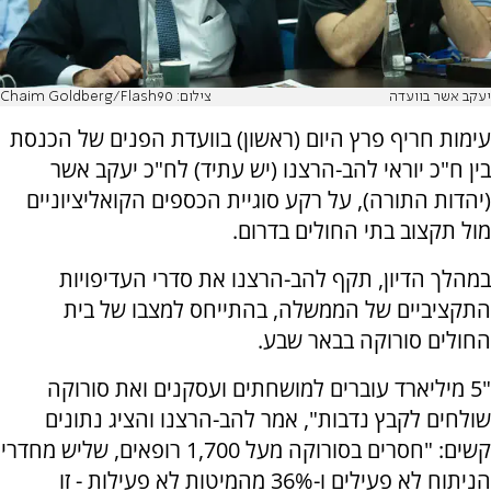
יעקב אשר בוועדה
צילום: Chaim Goldberg/Flash90
עימות חריף פרץ היום (ראשון) בוועדת הפנים של הכנסת
בין ח"כ יוראי להב-הרצנו (יש עתיד) לח"כ יעקב אשר
(יהדות התורה), על רקע סוגיית הכספים הקואליציוניים
מול תקצוב בתי החולים בדרום.
במהלך הדיון, תקף להב-הרצנו את סדרי העדיפויות
התקציביים של הממשלה, בהתייחס למצבו של בית
החולים סורוקה בבאר שבע.
"5 מיליארד עוברים למושחתים ועסקנים ואת סורוקה
שולחים לקבץ נדבות", אמר להב-הרצנו והציג נתונים
קשים: "חסרים בסורוקה מעל 1,700 רופאים, שליש מחדרי
הניתוח לא פעילים ו-36% מהמיטות לא פעילות - זו