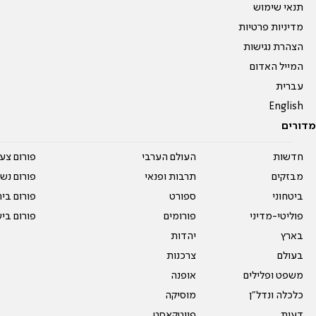
תנאי שימוש
מדיניות פרטיות
הצהרת נגישות
המייל האדום
עברית
English
מדורים
חדשות
העולם הערבי
פורום צע
מבזקים
תרבות ופנאי
פורום נשו
ביטחוני
ספורט
פורום בי
פוליטי-מדיני
פורומים
פורום בי
בארץ
יהדות
בעולם
צרכנות
משפט ופלילים
אופנה
כלכלה ונדל"ן
מוסיקה
דעות
פיוטקאסט