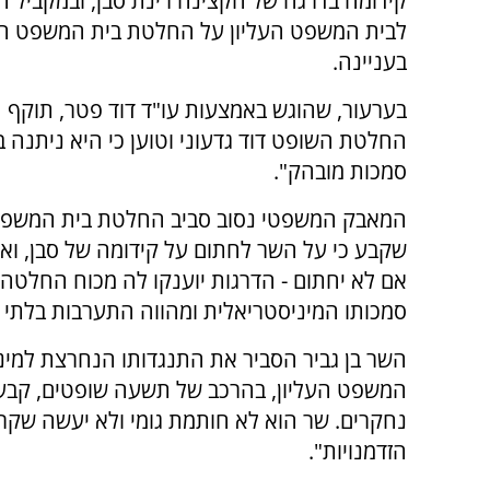
קידומה בדרגה של הקצינה רינת סבן, ובמקביל ה
לבית המשפט העליון על החלטת בית המשפט המ
בעניינה.
בערעור, שהוגש באמצעות עו"ד דוד פטר, תוקף 
החלטת השופט דוד גדעוני וטוען כי היא ניתנה ב
סמכות מובהק".
המאבק המשפטי נסוב סביב החלטת בית המשפט 
שקבע כי על השר לחתום על קידומה של סבן, ואף
אם לא יחתום - הדרגות יוענקו לה מכוח החלטה ש
סמכותו המיניסטריאלית ומהווה התערבות בלתי ח
השר בן גביר הסביר את התנגדותו הנחרצת למינוי
המשפט העליון, בהרכב של תשעה שופטים, קבע 
נחקרים. שר הוא לא חותמת גומי ולא יעשה שקר 
הזדמנויות".