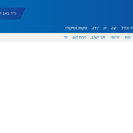
כ"ד באב תשפ"ו |
 ונדל"ן
דעות
אוכל
יהדות
הפקות וסיקורים
ספורט
פורומים
אתר ישיבה
יצירת קשר
עוד