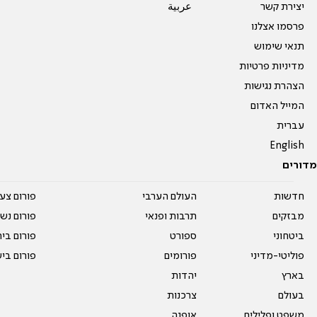
יצירת קשר
عربية
פרסמו אצלנו
תנאי שימוש
מדיניות פרטיות
הצהרת נגישות
המייל האדום
עברית
English
מדורים
חדשות
העולם הערבי
פורום צע
מבזקים
תרבות ופנאי
פורום נשו
ביטחוני
ספורט
פורום בי
פוליטי-מדיני
פורומים
פורום בי
בארץ
יהדות
בעולם
צרכנות
משפט ופלילים
אופנה