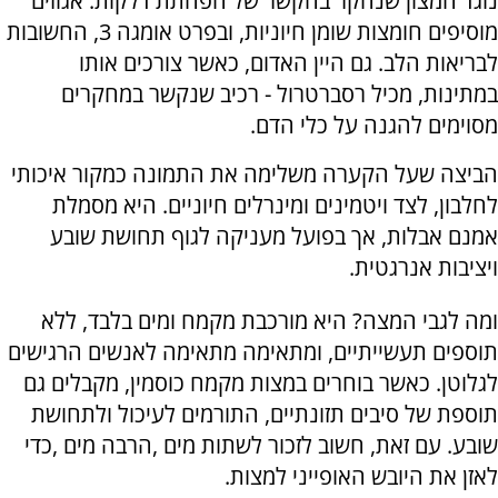
נוגד חמצון שנחקר בהקשר של הפחתת דלקות. אגוזים
מוסיפים חומצות שומן חיוניות, ובפרט אומגה 3, החשובות
לבריאות הלב. גם היין האדום, כאשר צורכים אותו
במתינות, מכיל רסברטרול - רכיב שנקשר במחקרים
מסוימים להגנה על כלי הדם.
הביצה שעל הקערה משלימה את התמונה כמקור איכותי
לחלבון, לצד ויטמינים ומינרלים חיוניים. היא מסמלת
אמנם אבלות, אך בפועל מעניקה לגוף תחושת שובע
ויציבות אנרגטית.
ומה לגבי המצה? היא מורכבת מקמח ומים בלבד, ללא
תוספים תעשייתיים, ומתאימה מתאימה לאנשים הרגישים
לגלוטן. כאשר בוחרים במצות מקמח כוסמין, מקבלים גם
תוספת של סיבים תזונתיים, התורמים לעיכול ולתחושת
שובע. עם זאת, חשוב לזכור לשתות מים ,הרבה מים ,כדי
לאזן את היובש האופייני למצות.