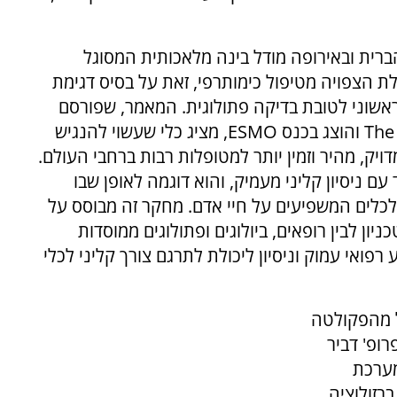
ברית ובאירופה מודל בינה מלאכותית המסוגל
 הצפויה מטיפול כימותרפי, זאת על בסיס דגימת
שוני לטובת בדיקה פתולוגית. המאמר, שפורסם
בכתב העת המדעי היוקרתי The Lancet Oncology והוצג בכנס ESMO, מציג כלי שעשוי להנגיש
יק, מהיר וזמין יותר למטופלות רבות ברחבי העולם.
 ניסיון קליני מעמיק, והוא דוגמה לאופן שבו
 לכלים המשפיעים על חיי אדם. מחקר זה מבוסס על
ניון לבין רופאים, ביולוגים ופתולוגים ממוסדות
פואי עמוק וניסיון ליכולת לתרגם צורך קליני לכלי
ל מהפקולטה
ופ' דביר
מערכת
רזולוציה