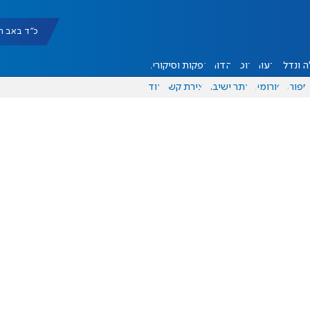
כ"ד באב תשפ"ו |
 ונדל"ן
דעות
אוכל
יהדות
הפקות וסיקורים
ספורט
פורומים
אתר ישיבה
יצירת קשר
עוד