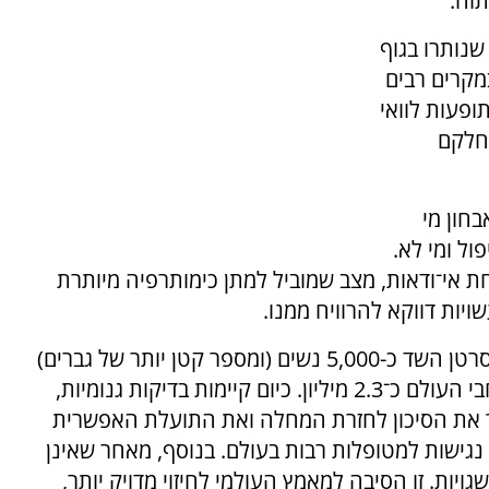
וח.
שנותרו בגוף
מקרים רבים
ופעות לוואי
שחלקם
חון מי
ל ומי לא.
ת אי־ודאות, מצב שמוביל למתן כימותרפיה מיותרת
ות דווקא להרוויח ממנו.
זו אינה שאלה תיאורטית. בכל שנה מאובחנות בסרטן השד כ-5,000 נשים (ומספר קטן יותר של גברים)
בישראל לבדה, בארצות הברית כ־300,000, וברחבי העולם כ־2.3 מיליון. כיום קיימות בדיקות גנומיות,
יך את הסיכון לחזרת המחלה ואת התועלת האפשרית
 נגישות למטופלות רבות בעולם. בנוסף, מאחר שאינן
ויות. זו הסיבה למאמץ העולמי לחיזוי מדויק יותר,