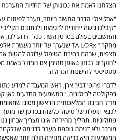
הצלחנו לאמת את נכונותן של תחזיות המערכת ואת
"אבל אולי הדבר החשוב ביותר, מעבר לפיתוח עצמ
והחשובים בעולם בסרטן השד. ככל הידוע לנו, א
מחקר." TAILORx שנערך על יותר מע
תצפית, שבהם בחירת הטיפול עלולה להטות את ה
לחוקרים לבחון באופן מהימן אם המודל באמת מסו
סטטיסטי להישנות המחלה.
לדברי פרופ' דביר ארן, ראש המעבדה למדע נתונים
בפקולטה לביולוגיה, "המשמעות המדעית כאן קרי
מודל הבינה המלאכותית הראשון מסוגו שמאומת 
לנבא תועלת של טיפול כלשהו בסרטן שד מתוך ד
פתולוגיות. תהליך מהיר זה אינו מצריך אבחון גנו
מורכב ולא דגימה נוספת מעבר לדגימה שנלקחת 
המשמעות היא בדיקה מהירה וזולה יותר שאפשר