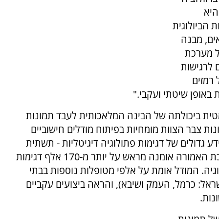
היא
 הביולוגית
ים, מבנה
ל מערכת
ם לרגישות
 רמזים
 באופן שיטתי ועקבי."
ית ביכולתה של הבינה המלאכותית לעבד תמונות
ת צבר הצוות מומחיות בפיתוח מודלים חישוביים
דע גדולים של דגימות פתולוגיה דיגיטליות - תשתית
שהיא תנאי בסיסי לאימון מודלים אמינים. המערכת האמורה אומנה מראש על יותר מ-170 אלף דגימות
יה. המודל אומת על אלפי מטופלות נוספות בבתי
ראל: כרמל, העמק ושיבא), והראה ביצועים עקביים
נות.