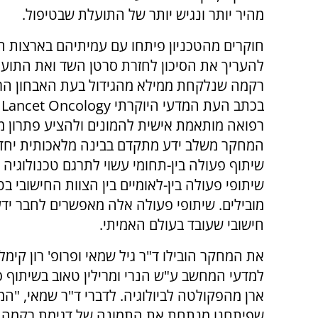
מהיר יותר ונגיש יותר של התועלת שבטיפול.
חוקרים מהטכניון פיתחו עם עמיתיהם בארצות ה
להעריך את הסיכון לחזרת סרטן השד ואת התועלת
רקמה שנלקחת ממילא מהגידול בעת האבחון הרא
רפואה מותאמת אישית להמונים ולהציע פתרון מדו
המחקר משלב ידע מתקדם בבינה מלאכותית יחד עם
שיתוף פעולה בין-תחומי עשוי לתרגם טכנולוגיה
שיתופי פעולה בין-לאומיים בין הצוות החישובי בטכ
מובילים. שיתופי פעולה אלה מאפשרים לחבר ידע ר
חישובי שעובד בעולם האמיתי.
את המחקר הובילו ד"ר גיל שמאי ופרופ' רון קימ
למדעי המחשב ע"ש הנרי ומרילין טאוב בשיתוף פר
ארן מהפקולטה לביולוגיה. לדברי ד"ר שמאי, "ה
שפיתחנו מנתחת את התמונה של דגימת רקמה ב