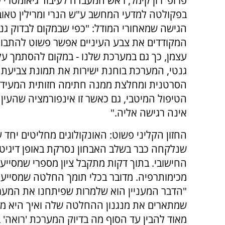
פרופ' רון קימל, ראש המעבדה לעיבוד גיאומטרי 
בפקולטה למדעי המחשב ע"ש הנרי ומרילין טאוב
הגישה שמאחורי המודל: "כפי שבמקום לבדוק גני
המקודדים את צבע העיניים אפשר פשוט להתבונן
עצמן, כך גם במערכת שלנו - במקום להסתמך על
גנטי, המערכת בוחנת ישירות את תמונת צביעת
הסרטנית ומחלצת ממנה חתימה חזותית המעיד
הטיפול המיטבי, גם כאשר זו אינפורמציה שהעין
אינה רגישה אליה."
החזון הקליני פשוט: האונקולוגים מחליטים יחד
שנלקחה כבר בשלב האבחון נסרקת באופן דיגיטל
החישובי. בתוך דקות מתקבל ציון מספרי שמסיי
מכימותרפיה. מדובר בכלי תומך החלטה שמסייע 
"הדבר המעניין הוא שלמרות שפיתחנו את המערכ
שמתארים את מנגנון ההחלטה שלה ואיך היא מגיע
מאוד להבין עד הסוף מה בדיוק המערכת 'רואה'