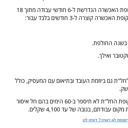
המתווה מרחיב את מעגל הזכאים ומקצר את תקופת האכשרה הנדרשת ל-6 חודשי עבודה מתוך 18
ל"ת גם ביוזמת העובד ובתיאום עם המעסיק, כולל
שק.
המתווה כולל גם הגנה על נשים לאחר לידה (תקופת החל"ת לא תיספר ב-60 הימים בהם חל איסור
ומת לא ראויה? דווחו לנו