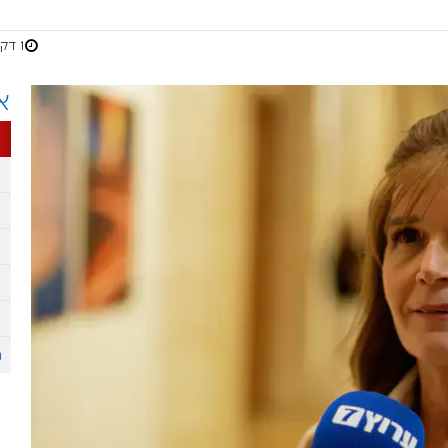
1 דקות
א