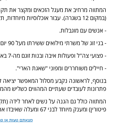
(במקום 12 בשגרה). עבור אוכלוסיות מיוחדות, תקופת האכשרה קוצרה ל-3 חודשים בלבד עבור:
- אנשים עם מוגבלות.
- בני זוג של משרתי מילואים ששירתו מעל 90 יום בשנה החולפת.
- פצועי צה"ל ופעולות איבה ובנות זוגם מה-7 באוקטובר ואילך.
- חיילים משוחררים ומפוני "שאגת הארי".
בנוסף, לראשונה נקבע מסלול המאפשר יציאה לח
פתרונות לעובדים שעתיים המהווים כשליש מהמ
פיטורין) ומענק מיוחד לבני 67 ומעלה שאיבדו את מקום עבודתם, בגובה של עד 4,100 שקלים.
מצאתם טעות או פרס