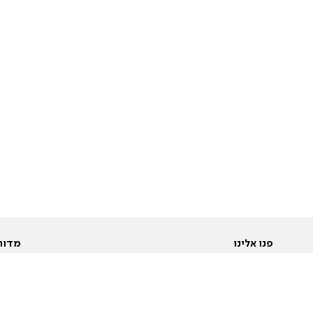
פנו אלינו
מדור
אודות
Pусский
חד
יצירת קשר
عربية
מב