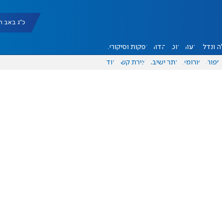
כ"ג באב תשפ"ו |
 ונדל"ן
דעות
אוכל
יהדות
הפקות וסיקורים
ספורט
פורומים
אתר ישיבה
יצירת קשר
עוד