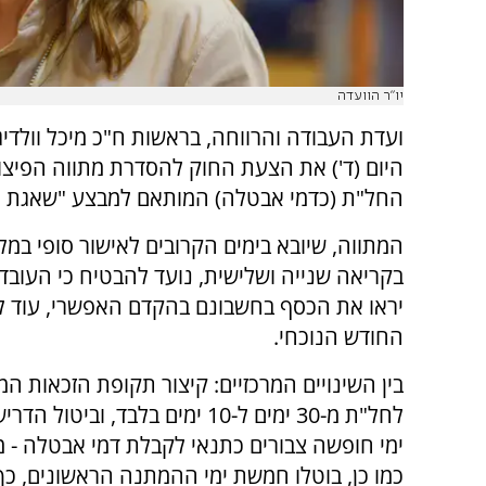
יו"ר הוועדה
ועדת העבודה והרווחה, בראשות ח"כ מיכל וולדיג
היום (ד') את הצעת החוק להסדרת מתווה הפיצויי
החל"ת (כדמי אבטלה) המותאם למבצע "שאגת ה
המתווה, שיובא בימים הקרובים לאישור סופי במ
בקריאה שנייה ושלישית, נועד להבטיח כי העובד
יראו את הכסף בחשבונם בהקדם האפשרי, עוד לפ
החודש הנוכחי.
בין השינויים המרכזיים: קיצור תקופת הזכאות המ
לחל"ת מ-30 ימים ל-10 ימים בלבד, וביטול
ימי חופשה צבורים כתנאי לקבלת דמי אבטלה -
כמו כן, בוטלו חמשת ימי ההמתנה הראשונים, כך