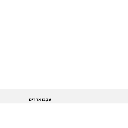
עקבו אחרינו
ות
טוויטר
ם הריון ולידה
פייסבוק