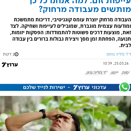
עייפות זום: למה אנחנו כל כך
מותשים מעבודה מרחוק?
העבודה מרחוק יוצרת עומס קוגניטיבי, דריכות מתמשכת
ומודעות עצמית מוגברת, שמובילים לעייפות ושחיקה. לצד
זאת, מוצעות דרכים פשוטות להתמודדות: הפסקות יזומות,
תנועה, הפחתת זמן מסך ויצירת גבולות ברורים בין עבודה
לבית.
ד"ר ג'וליה גוזמן
2 דקות
25.03.26, 10:39
אסותא
עייפות
ד"ר ג'וליה גוזמן