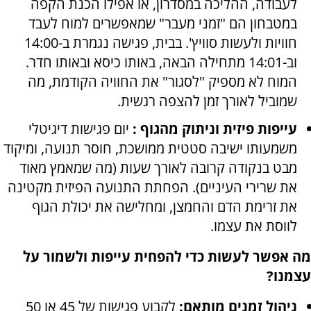
לעבודה, ההליכה במסדרון, או אפילו הכנת הקפה
במטבחון הם "זמני מעבר" שמאפשרים למוח לעבד
חוויות ולעשות סוויץ'. בבית, פגישה נגמרת ב-14:00
וב-14:01 מתחילה הבאה, באותו כיסא ובאותו חדר.
המוח לא מספיק "לסגור" את החוויה הקודמת, מה
שמוביל לאורך זמן להצפה רגשית.
עייפות פיזית וניתוק מהגוף :
יום פגישות דיגיטלי
משמעותו ישיבה סטטית ממושכת, חוסר תנועה, ומיקוד
מבט בנקודה קרובה לאורך שעות (מה שמאמץ מאוד
את שרירי העיניים). הפחתת התנועה הפיזית מקטינה
את זרימת הדם והחמצן, ומחלישה את יכולת הגוף
לווסת את עצמו.
מה אפשר לעשות כדי להפחית עייפות ולשמור על
עצמנו?
ניהול זמנים מותאם:
לקבוע פגישות של 45 או 50