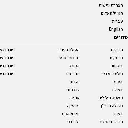
הצהרת נגישות
המייל האדום
עברית
English
מדורים
חדשות
העולם הערבי
פורום צע
מבזקים
תרבות ופנאי
פורום נשו
ביטחוני
ספורט
פורום בי
פוליטי-מדיני
פורומים
פורום בי
בארץ
יהדות
בעולם
צרכנות
משפט ופלילים
אופנה
כלכלה ונדל"ן
מוסיקה
דעות
פיוטקאסט
חדשות המגזר
ילדודס