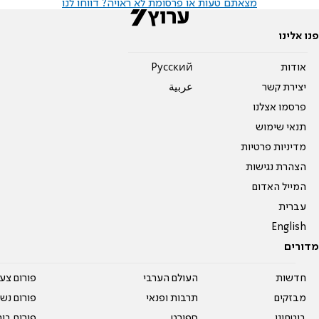
מצאתם טעות או פרסומת לא ראויה? דווחו לנו
פנו אלינו
אודות
Pусский
יצירת קשר
عربية
פרסמו אצלנו
תנאי שימוש
מדיניות פרטיות
הצהרת נגישות
המייל האדום
עברית
English
מדורים
חדשות
העולם הערבי
פורום צע
מבזקים
תרבות ופנאי
פורום נשו
ביטחוני
ספורט
פורום בי