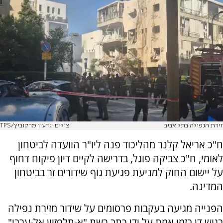
זירת הנפילה בתל אביב
צילום: גדעון מרקוביץ/TPS
ח"כ אריאל קלנר מהליכוד פנה ליו"ר הוועדה לביטחון
לאומי, ח"כ צביקה פוגל, בדרישה לקיים דיון פיקוח דחוף
על יישום החוק למניעת פגיעת גוף שידורים זר בביטחון
המדינה.
הפנייה מגיעה בעקבות פרסומים על שידור מזירת נפילה
בגוש דן בזמן אמת על ידי כתב רשת "א-תלפזיון אל-ערבי".