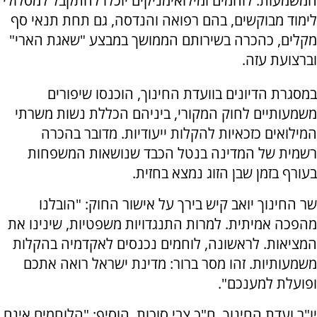
המשמעות: לוחמים ומילואימניקים יוכלו להתקבל למסלולי
לימוד מבוקשים, בהם רפואה והנדסה, גם תחת תנאי סף
מקלים, כהכרה בשירותם הממושך במבצע "שאגת הארי"
וברצועת עזה.
במסגרת הדיונים בוועדת החינוך, הוכנסו שיפורים
משמעותיים לחוק המקורי, ביניהם הכללת נשות משרתי
המילואים כזכאיות להקלות ייעודיות. מדובר בהכרה
רשמית של המדינה בנטל הכבד שנושאות המשפחות
בעורף בזמן שבן הזוג נמצא בחזית.
שר החינוך יואב קיש בירך על אישור החוק: "הובלנו
מהפכה אמיתית. למרות התנגדויות משפטיות, שינינו את
המציאות. לראשונה, לוחמים נכנסים לאקדמיה בהקלות
משמעותיות. זהו מסר ברור: מדינת ישראל רואה אתכם
ופועלת למענכם".
יו"ר ועדת החינוך, ח"כ צבי סוכות, הוסיף: "הלוחמים אינם