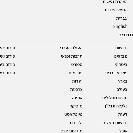
הצהרת נגישות
המייל האדום
עברית
English
מדורים
חדשות
העולם הערבי
פורום צע
מבזקים
תרבות ופנאי
פורום נשו
ביטחוני
ספורט
פורום בי
פוליטי-מדיני
פורומים
פורום בי
בארץ
יהדות
בעולם
צרכנות
משפט ופלילים
אופנה
כלכלה ונדל"ן
מוסיקה
דעות
פיוטקאסט
חדשות המגזר
ילדודס
אוכל
מודעות אבל