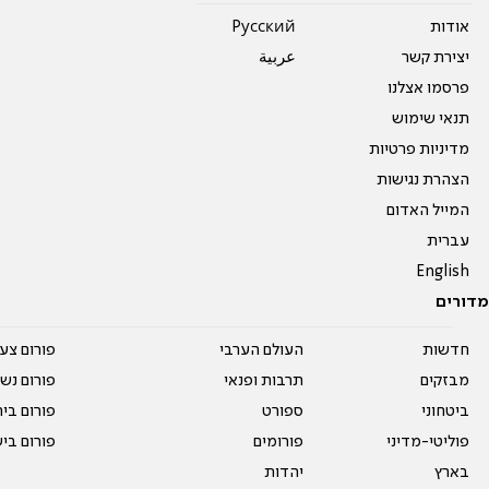
אודות
Pусский
יצירת קשר
عربية
פרסמו אצלנו
תנאי שימוש
מדיניות פרטיות
הצהרת נגישות
המייל האדום
עברית
English
מדורים
חדשות
העולם הערבי
פורום צע
מבזקים
תרבות ופנאי
פורום נשו
ביטחוני
ספורט
פורום בי
פוליטי-מדיני
פורומים
פורום בי
בארץ
יהדות