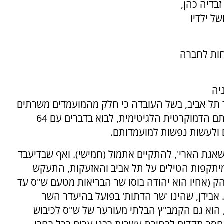
בדיה כהן,
ל ילדיו
חות לחברה
יה
 תל אביב, בשל העובדה כי חלק מהמועמדים משרתים
שירות פעיל במילואים באופן השולל מהם את זכותם הדמוקרטית הלגיטימית, לבוא בדברים עם 64
 ולעשות נפשות למועמדותם.
'שאגת הארי', להתקיים אתמול (חמישי). ואף שבדיעבד
מיתקפות הטילים על תל אביב והאזעקות, התעקש
ק (אחיו הוא יהודה בוסו שר הבריאות מטעם ש"ס עד
אבידן, שהינו 'שר הדתות' בפועל בהיעדר השר
', הוא גם הקמב"ץ הבלתי מעורער של ש"ס לכיבוש