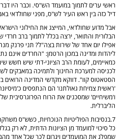
ראשי ערים לתמוך במועמד הש"סי. וכבר היו דבר
דיל כזה בין ראש העיר לש"ס, מפני שחולדאי באמת
אבל מדוע שחולדאי, המייצג את החילוני הישראל
הבלורית והתואר, ירצה בכלל לתמוך ברב חרדי שא
אפילו יום אחד של שירות בצה"ל? תני פרנק מנה
ליהדות ומדינה במכון הרטמן: "החרדים אינם נת
כמאיימים, לעומת הרב הציוני-דתי שיש חשש שי
לכניסה למערכת החינוך ולתמיכה במאבקים לשינ
הסטאטוס קוו". דווקא מקדשי המדינה הרואים ב
'ראשית צמיחת גאולתנו' הם הנתפסים כ'מיסיונרי
ו'משיחיים' שמסכנים את הרוח הפרוגרסיבית של 
הליברלית.
7.בנסיבות הפוליטיות הנוכחיות, כשש"ס משחקת
כל סיכוי למועמד מן הציונות הדתית, לא רק בג
שמפלג את המועמדים ויגרום לכך שכל אחד מהם 