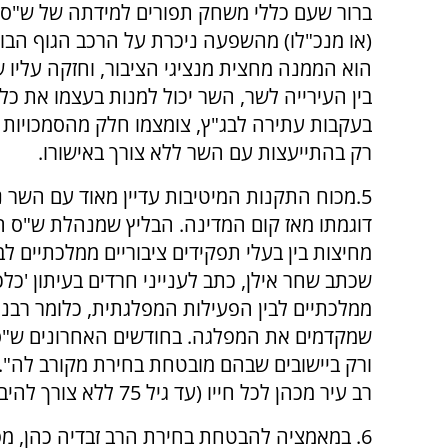
ברור שעם כללי משחק תפורים למידתה של ש"ס
(או מנכ"לו) מהשפעה ניכרת על הרכב הגוף הבו
הוא הממנה מחצית מנציגי הציבור, וחזקה עליו 
בעקבות עתירה לבג"ץ, צומצמו חלק מהסמכויות ש
רק בהתייעצות עם השר ללא צורך באישורו.
5.מכוח התקנות המיטיבות עדיין מאוד עם השר 
דוגמתו מאז קום המדינה. הבליץ שמנהלת ש"ס חש
מחיצות בין בעלי תפקידים ציבוריים ממלכתיים ל
שכתב שחר אילן, כתב לענייני חרדים בעיתון 'כלכ
ממלכתיים לבין הפעילות המפלגתית, כלומר רבנ
שמקדמים את המפלגה. בחודשים האחרונים ש"ס 
ורק ביישובים שבהם מובטחת בחירת מקורב לה". 
רב עיר מכהן לכל חייו (עד גיל 75 ללא צורך להיבחר מחדש).
6. במאמציה להבטחת בחירת הרב זבדיה כהן, מ