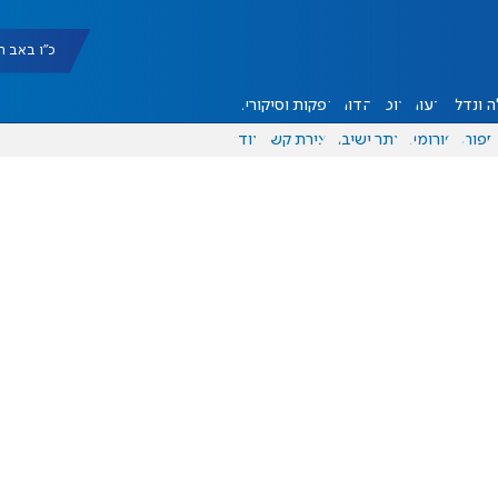
כ"ו באב תשפ"ו |
 ונדל"ן
דעות
אוכל
יהדות
הפקות וסיקורים
ספורט
פורומים
אתר ישיבה
יצירת קשר
עוד