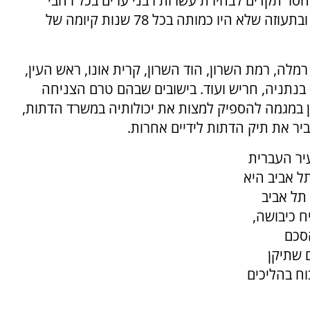
 חסר תקדים לבחירת עשרות רבני ערים בכל רחבי
הארץ, כולם מועמדי ש"ס, בשיטת 'מן המקפצה', ובתעוזה שלא היו כמותה בכל 78 שנות קיומה של
מלה, רמת השרון, הוד השרון, קרית אונו, ראש העין,
- בנתניה, חריש ועוד. בישובים שבהם טרם הצניחה
 במגמה להספיק למצות את יכולותיה במשרד הדתות,
יר את תיק הדתות לידיים אחרות.
יר העברית
ל אביב היא
תל אביב
ח כיבושה,
סכם
 שתיקן
ח בהליכים