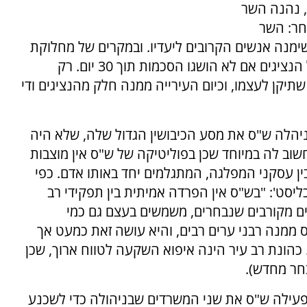
, נהנה השר
חר: השר
שימנה אנשים הקרובים ליעדיו. ובמקרים של מחלוקת
בין העירייה לשר, השר יכול למנות בעצמו את כל הנציגים אם לא הושגו הסכמות תוך 30 יום. רק
תיקן לעצמו, וכיום העירייה ממנה חלק מהנציגים ודי
ניהלה ש"ס את מסע הכיבושין הגדול שלה, שלא היה
וב לה במיוחד שכן בפוליטיקה של ש"ס אין מוצבות
בין עסקני המפלגה, המתגלמים יחד באותו אדם. כפי
ליסט': "בש"ס אין הפרדה אמיתית בין תפקידי רב
ים מקורבים שנבחרים, משמשים בעצם גם כמי
ממנה רבני ערים רבים, והיא עושה זאת כמעט אך
כהונת רב עיר הינה איפוא השקעה לטווח ארוך, שכן
פעילה ש"ס את שני המשרדים שבניהולה כדי לשכנע