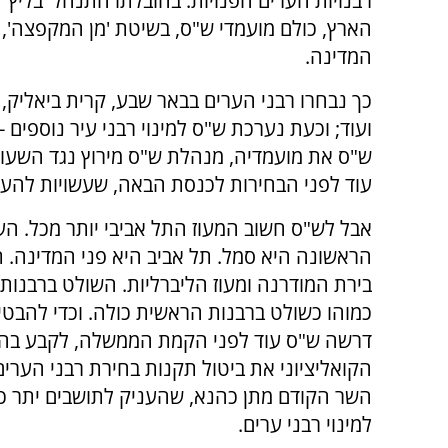
רבנויות הערים הפנויות. בהובלתו התנהל 'בליץ'
המדינה.
כך נבחרו רבני הערים בבאר שבע, קרית ביאליק, ר
ועוד; וכעת נערכת ש"ס למינוי רבני עיר נוספים 
ש"ס את מועמדיה, מנהלת ש"ס מירוץ נגד השעון
עוד לפני הבחירות לכנסת הבאה, שעשויות להעב
אבל לש"ס חשוב המעוז התל אביבי יותר מכל. הע
הראשונה היא סמל. תל אביב היא פני המדינה. ת
בירת המודרנה ומעוז הליברליות. השולט ברבנות 
כמוהו כשולט ברבנות הראשית כולה. וכדי להבטי
דרשה ש"ס עוד לפני הקמת הממשלה, לקבע בה
הקואליציוני את ביטול תקנות בחירת רבני הערים
השר הקודם מתן כהנא, שהעניק לתושבים יתר כו
למינוי רבני ערים.