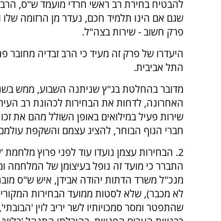
להבטיח בחירת רב ראשי חרדי מועמד ש"ס, הרב ז
שגם אם הינו תלמיד חכם, נעדר מן הרזומה שלו וש
פרק חשוב - שירות בצה"ל.
היעדרו של פרק זה מעיד כי הרב זבדיה מחובר פ
התל אביבית.
מדובר בהחלטת בג"ץ שניתנה השבוע, ממש בשנ
האחרונה, לדחות את הבחירות לכהונת רב העיר
חברי הגוף הבוחר, להציג עצמם והשקפת עולמם
2. הבחירות עצמן נועדו עוד לפני פרוץ מלחמת 
התברר כי מועד זה נופל בעיצומן של המלחמה ו
מנכ"ל משרד הדתות יהודה אבידן, איש ש"ס מובה
לא מכבר), שלא לסטות ממועד הבחירות המקורי. 
שהתפטר ומסר סמכויותיו לשר יריב לוין 'הבובתי