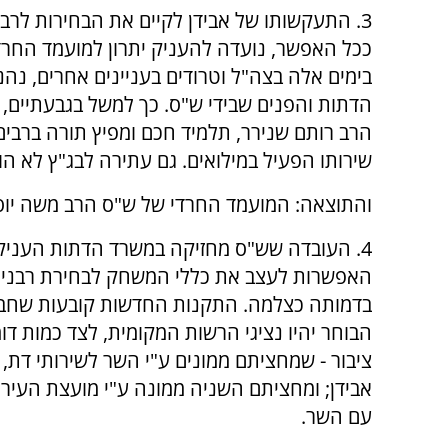
3. התעקשותו של אבידן לקיים את הבחירות לרב
ככל האפשר, נועדה להעניק יתרון למועמד החרד
בימים אלה בצה"ל וטרודים בעניינים אחרים, נ
הרב רותם שנירר, תלמיד חכם ומפיץ תורה ברבים
שירותו הפעיל במילואים. גם עתירה לבג"ץ לא הו
והתוצאה: המועמד החרדי של ש"ס הרב משה יוסף 
4. העובדה שש"ס מחזיקה במשרד הדתות העני
האפשרות לעצב את כללי המשחק לבחירת רבני 
בדמותה כצלמה. התקנות החדשות קובעות שחבר
הבוחר יהיו נציגי הרשות המקומית, לצד כמות דומ
ציבור - שמחציתם ממונים ע"י השר לשירותי דת, 
אבידן; ומחציתם השניה ממונה ע"י מועצת העיר,
עם השר.