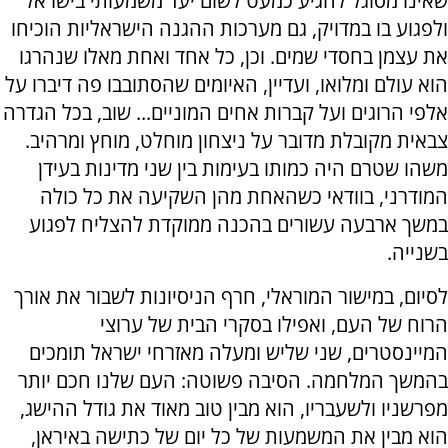
שאינו מסוגל להגיע כמעט לשום יעד משמעותי בישראל
ולפגוע בו במדויק, גם מערכות ההגנה הישראליות הוכיחו
את עצמן בחסדי שמים. וכן, כל אחד ואחת מאלו שנהרגו
הוא עולם ומלואו, ועדיין, האיומים שהסתובבו פה דיברו על
אלפי הרוגים ועל קברות אחים המוניים... שוב, בכל הגדרה
צבאית מקובלת מדובר על ניצחון מוחלט, מוחץ ומרהיב.
משהו שטרם היה כמותו בעימות בין שני מדינות בעידן
המודרני, בוודאי כשהאחת מהן השקיעה את כל כולה
במשך ארבעה עשורים בהכנה ממוקדת להצליח לפגוע
בשנייה.
לסיום, במישור המוראלי, חרף הניסיונות לשבור את אורך
הרוח של העם, ואפילו בסקרי הבית של ערוצי
המיינסטרים, שני שליש ומעלה מאזרחי ישראל תומכים
בהמשך המלחמה. הסיבה פשוטה: העם שלנו חכם יותר
מפרשניו ולשעבריו, הוא מבין טוב מאוד את גודל ההישג,
הוא מבין את המשמעות של כל יום של כתישה באיראן,