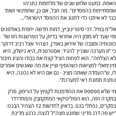
האמת. כמעט שלוש שנים של מלחמות נתניהו
שמסתיימות בהפסדים". מה חבל, אם כן, שחמינאי ושות'
כבר לא איתנו כדי לחגוג את ההפסד הישראלי...
אל"מ במיל. דני סיטרינוביץ, דמות חדשה יחסית באולפנים
ומי שעד לא מזמן היה אחראי בדיוק על הפרשנות הזו של
כוונותיה ומצבה של איראן באמ"ן, הצהיר אצל רביב דרוקר
כי "זו מערכה שצריך להגיד: אסטרטגית, היא כישלון, היא
לא הצלחה". הוא לפחות הציל קצת את כבודו והציג חיבור
מינימאלי למציאות כשהוסיף וציין את מה שאנשים אומרים
לו, ש"העמדה שאתה מציג - גם אם היא לא נכונה, היא
נותנת תמונת ראי למערכת".
מי שלא מפספס את ההזדמנות לקפוץ על הרימון, סרק
במקרה הזה, הוא הפוליטיקאי המתקמבק והמתדרדר
בסקרים, נפתלי בנט. בראיון לחדשות 12 הצהיר הבנט:
"יש פה דרג מדיני שמונע מצה"ל לנצח, כרגע מדינת