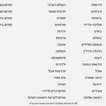
חדשות
העולם הערבי
פורום צע
מבזקים
תרבות ופנאי
פורום נשו
ביטחוני
ספורט
פורום בי
פוליטי-מדיני
פורומים
פורום בי
בארץ
יהדות
בעולם
צרכנות
משפט ופלילים
אופנה
כלכלה ונדל"ן
מוסיקה
דעות
פיוטקאסט
חדשות המגזר
ילדודס
אוכל
מודעות אבל
כיפה שחורה
מזג אוויר
דיגיטל
תגיות
צעירים
פורום הריון ולידה
רפואה שלמה
פורום לקראת נישואין וזוגיות
© כל הזכויות שמורות לישראל נשיונל ניוז בע"מ.