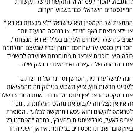
להתנבא, יהפוך לפס הקול התקשורתי של תקשורת
המיינסטרים הישראלי כבר בשבוע הקרוב.
התמצית של הקמפיין היא שישראל "לא מנצחת באיראן"
או "לא מנצחת באף חזית", או בגרסה הנועזת יותר
שמציעה שלל ניסוחים ולפיהם בכלל "איראן מנצחת".
חסר רק כפסע עד שהחכם התורן יכריז שבעצם המלחמה
כולה היא תוכנית איראנית מתוחכמת שנועדה להשמיד
את ההנהגה שלה עצמה ואת מאגרי הנשק שלה...
הנה למשל ערד ניר, הפרשן-וטרינר של חדשות 12
לענייני חדשות חוץ, צייץ השבוע בניתוק מה מהמציאות
את הטקסט הבא: "אין מנוס מלהודות באמת המרה: בשלב
זה איראן מצליחה לקבוע את מהלכי המלחמה... מכרו
לטראמפ לוקשים והוא עכשיו מתקשה לבלוע". הסופרת
איריס לאעל, פובליציסטית ב'הארץ', כתבה "הפסדנו ב7
באוקטובר ואנחנו מפסידים במלחמת איראן השנייה. זו