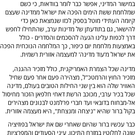
במישור המדיני, אפשר כבר לומר בוודאות, כי כשם
שמלחמת ששת הימים הפכה את ישראל ממדינה שעצם
קיומה העתידי מוטל בספק לכזו שנמצאת כאן כדי
להישאר, גם בתודעתן של מדינות ערב, שהתחילו לחפש
דרך לכפות עלינו הגעה להסכמים והסדרים - כולל
באמצעות מלחמת יום כיפור, כך המלחמה הנוכחית הפכה
את ישראל מ'עוד מדינה' למעצמה אזורית רשמית.
מדינה שכל הצמרת האמריקנית, כולל מזכיר ההגנה,
מזכיר החוץ והרמטכ"ל, מצהירה פעם אחר פעם שחיל
האוויר שלה הוא בין שני החילות הטובים בעולם, מדינה
שכל בכיר ערבי, מכוכב הרשת דאחי חלפאן הזכור מחיסול
אל-מבחוח בדובאי ועד חברי פרלמנט לבנונים מצהירים
בקול ברור שהיא "ניצחה ומנצחת", היא מעצמה אזורית.
כבר עכשיו ברור שהיום שאחרי שם את ישראל בפוזיציה
שונה לחלוטין במזרח התיכון. עיני הסעודים והמפרציות