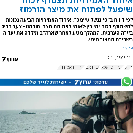
איחוד האמירויות תצטרף לכוח
שיפעל לפתוח את מיצר הורמוז
לפי דיווח ב"פייננשל טיימס", איחוד האמירויות הביעה נכונות
להשתתף בכוח ימי בין-לאומי לפתיחת מצרי הורמוז - צעד חריג
בזירה הערבית. המהלך מגיע לאחר שארה"ב מיקדה את יעדיה
בשבירת המצור הימי.
ערוץ 7
27.03.26, 9:41
איראן
דונלד טראמפ
אבו דאבי
איחוד האמירויות