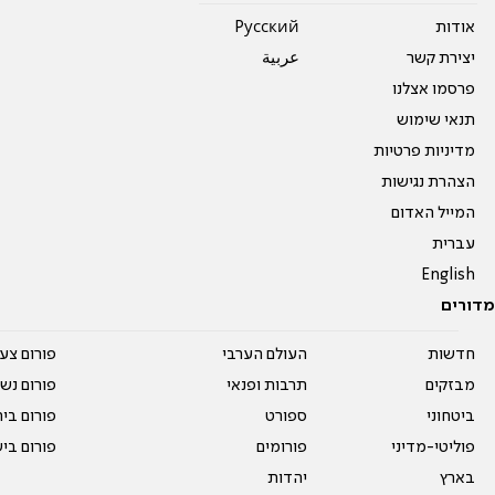
אודות
Pусский
יצירת קשר
عربية
פרסמו אצלנו
תנאי שימוש
מדיניות פרטיות
הצהרת נגישות
המייל האדום
עברית
English
מדורים
חדשות
העולם הערבי
פורום צע
מבזקים
תרבות ופנאי
פורום נשו
ביטחוני
ספורט
פורום בי
פוליטי-מדיני
פורומים
פורום בי
בארץ
יהדות