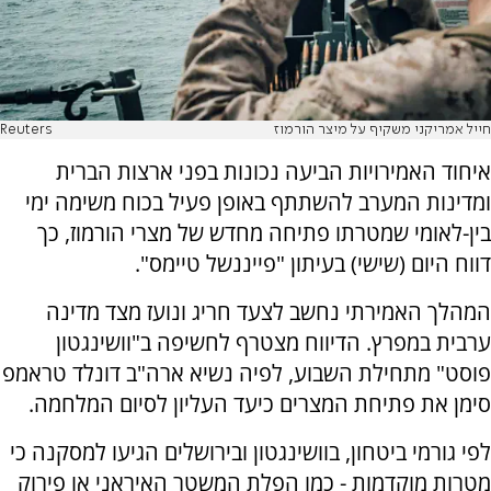
חייל אמריקני משקיף על מיצר הורמוז
Reuters
איחוד האמירויות הביעה נכונות בפני ארצות הברית
ומדינות המערב להשתתף באופן פעיל בכוח משימה ימי
בין-לאומי שמטרתו פתיחה מחדש של מצרי הורמוז, כך
דווח היום (שישי) בעיתון "פייננשל טיימס".
המהלך האמירתי נחשב לצעד חריג ונועז מצד מדינה
ערבית במפרץ. הדיווח מצטרף לחשיפה ב"וושינגטון
פוסט" מתחילת השבוע, לפיה נשיא ארה"ב דונלד טראמפ
סימן את פתיחת המצרים כיעד העליון לסיום המלחמה.
לפי גורמי ביטחון, בוושינגטון ובירושלים הגיעו למסקנה כי
מטרות מוקדמות - כמו הפלת המשטר האיראני או פירוק