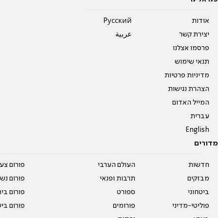
אודות
Pусский
יצירת קשר
عربية
פרסמו אצלנו
תנאי שימוש
מדיניות פרטיות
הצהרת נגישות
המייל האדום
עברית
English
מדורים
חדשות
העולם הערבי
פורום צע
מבזקים
תרבות ופנאי
פורום נשו
ביטחוני
ספורט
פורום בי
פוליטי-מדיני
פורומים
פורום בי