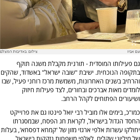
עם אביו
צילום: באדיבות המצלם
גם פעילותו המוסדית - תורנית מקבלת משנה תוקף
בתקופה הנוכחית. ישיבת "שובה ישראל" באשדוד, שהקים
והרחיב בשנים האחרונות, משמשת מרכז רוחני פעיל, שבו
לומדים מאות אברכים ובחורים, לצד פעילות חיזוק
ושיעורים הפתוחים לקהל הרחב.
כמו"כ, בימים אלו מוביל רבי יואל פינטו גם את פרוייקט
החסד הגדול בישראל, לקראת חג הפסח, שבמסגרתו
יחולקו עשרות אלפי ארגזי מזון של 'קמחא דפסחא', בעלות
של מיליוני שקלים, לאלפי משפחות נזקקות בישראל.