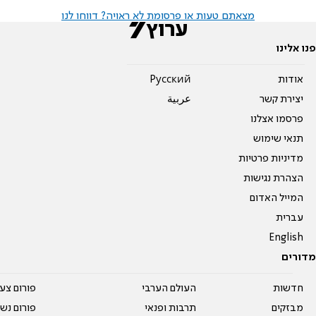
מצאתם טעות או פרסומת לא ראויה? דווחו לנו
פנו אלינו
אודות
Pусский
יצירת קשר
عربية
פרסמו אצלנו
תנאי שימוש
מדיניות פרטיות
הצהרת נגישות
המייל האדום
עברית
English
מדורים
חדשות
העולם הערבי
פורום צע
מבזקים
תרבות ופנאי
פורום נשו