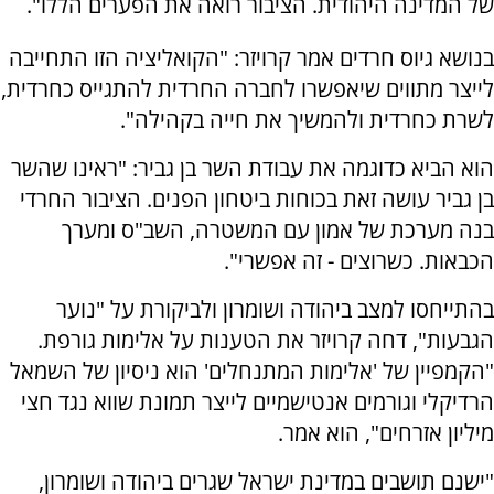
של המדינה היהודית. הציבור רואה את הפערים הללו".
בנושא גיוס חרדים אמר קרויזר: "הקואליציה הזו התחייבה
לייצר מתווים שיאפשרו לחברה החרדית להתגייס כחרדית,
לשרת כחרדית ולהמשיך את חייה בקהילה".
הוא הביא כדוגמה את עבודת השר בן גביר: "ראינו שהשר
בן גביר עושה זאת בכוחות ביטחון הפנים. הציבור החרדי
בנה מערכת של אמון עם המשטרה, השב"ס ומערך
הכבאות. כשרוצים - זה אפשרי".
בהתייחסו למצב ביהודה ושומרון ולביקורת על "נוער
הגבעות", דחה קרויזר את הטענות על אלימות גורפת.
"הקמפיין של 'אלימות המתנחלים' הוא ניסיון של השמאל
הרדיקלי וגורמים אנטישמיים לייצר תמונת שווא נגד חצי
מיליון אזרחים", הוא אמר.
"ישנם תושבים במדינת ישראל שגרים ביהודה ושומרון,