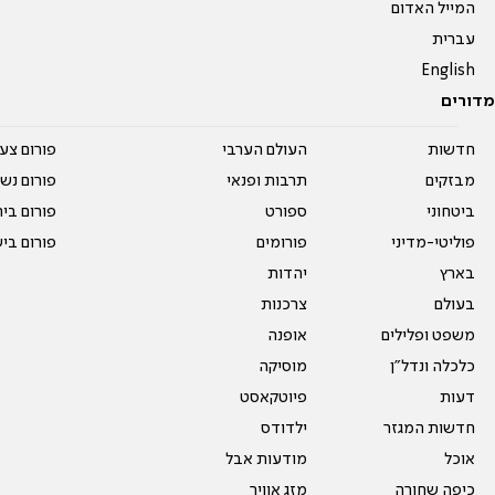
המייל האדום
עברית
English
מדורים
חדשות
העולם הערבי
פורום צע
מבזקים
תרבות ופנאי
פורום נשו
ביטחוני
ספורט
פורום בי
פוליטי-מדיני
פורומים
פורום בי
בארץ
יהדות
בעולם
צרכנות
משפט ופלילים
אופנה
כלכלה ונדל"ן
מוסיקה
דעות
פיוטקאסט
חדשות המגזר
ילדודס
אוכל
מודעות אבל
כיפה שחורה
מזג אוויר