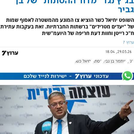
בג"ץ נגד "מדור ההסתות" של בן
גביר
השופט יחיאל כשר הוציא צו המונע מהמשטרה לאסוף שמות
של "יעדים מטרידים" ברשתות החברתיות. זאת בעקבות עתירת
ח"כ רייטן וחוות דעת חריפה של היועמ"שית
ערוץ 7
29.03.26, 18:04
בג"ץ
איתמר בן גביר
הסתה
יחיאל כשר