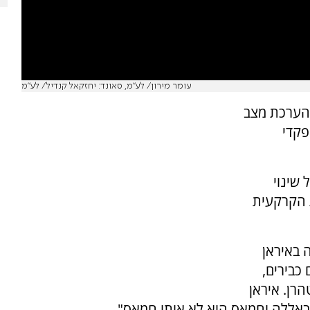
עומר מירון/ לע״מ, סאונד: יחזקאל קנדיל/ לע״מ
 הערכת מצב
פקדי
שינוי
 הקרקעית
 באיראן
כבירים,
רן. איראן
זבאללה וחמאס הוא לא אותו חמאס".