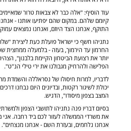
עוד הוסיף: "אלה כבר לא צבאות טרור שמאיימים
קיומם שלהם. במקום שהם יפתיעו אותנו - אנחנו
התוקף, אנחנו הצד היוזם, ואנחנו נמצאים עמוק
נתניהו חשף כי ישראל פועלת כעת ליצירת "שלוש
החרמון עד הירמוך, בעזה - בלמעלה ממחצית שטח
יותר את רצועת הביטחון הקיימת בלבנון", הצהי
הפלישה ולהרחיק מגבולנו את ירי טילי הנ"ט".
לדבריו, למרות חיסולו של נסראללה והשמדת מר
יכולת לשיגור רקטות, ובדיונים היום נבחנו דרכי
המצב בצפון מיסודו", הדגיש.
בסיום דבריו פנה נתניהו לתושבי הצפון ולמשרתי
את משרדי הממשלה לעזור לכם ביד רחבה. אני מ
אנחנו נלחמים, ובעזרת השם - אנחנו מנצחים".