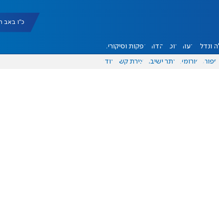
כ"ו באב תשפ"ו |
 ונדל"ן
דעות
אוכל
יהדות
הפקות וסיקורים
ספורט
פורומים
אתר ישיבה
יצירת קשר
עוד