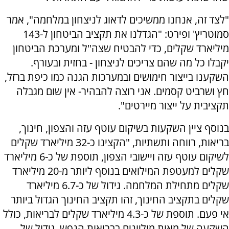
"לצד זה, אנחנו ממשיכים לדאוג לניצחון במלחמה", אמר
סמוטריץ' ופירט: "הגדלנו את תקציב הביטחון ל-143
מיליארד שקלים, כדי להבטיח שצה"ל ומערכת הביטחון
יקבלו כל מה שהם צריכים לניצחון - בחזית ובעורף.
השקענו בייצור חימושים ובמערכות הגנה כמו כיפת ברזל,
חץ ושרביט קסמים. אני רוצה להבהיר- אין שום מגבלה
תקציבית על ייצור מיירטים".
בנוסף ציין השקעות בשיקום עוטף עזה והצפון, חינוך,
בריאות, רווחה ותשתיות, "הקצינו כ-32 מיליארד שקלים
לשיקום עוטף עזה ויישובי הצפון, תוספת של כ-6 מיליארד
שקלים למעטפת המילואים בנוסף ליותר מ-20 מיליארד
שקלים מתחילת המלחמה. גידול של כ-6.7 מיליארד
שקלים בתקציב החינוך, זהו תקציב החינוך הגדול ביותר
אי פעם. תוספת של כ-4.3 מיליארד שקלים לבריאות, כולל
השקעה של מאות מיליונים בבריאות הנפש. גידול של