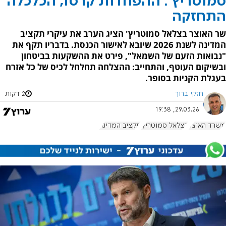
סמוטריץ': ההפחדות קרסו, הכלכלה
התחזקה
שר האוצר בצלאל סמוטריץ' הציג הערב את עיקרי תקציב
המדינה לשנת 2026 שיובא לאישור הכנסת. בדבריו תקף את
"נבואות הזעם של השמאל", פירט את ההשקעות בביטחון
ובשיקום העוטף, והתחייב: ההצלחה תחלחל לכיס של כל אזרח
בעגלת הקניות בסופר.
חזקי ברוך
2 דקות
29.03.26, 19:38
משרד האוצר
בצלאל סמוטריץ'
תקציב המדינה