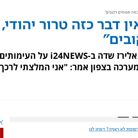
 כמה תפוחים רקובים"
ן דבר כזה טרור יהודי,
בים"
תא"ל במיל' ח"כ פוגל שוחח עם אלירז שדה ב-i24NEWS על העימותים
מערכה בצפון אמר: "אני המלצתי לרכך
א
ומת לא ראויה? דווחו לנו