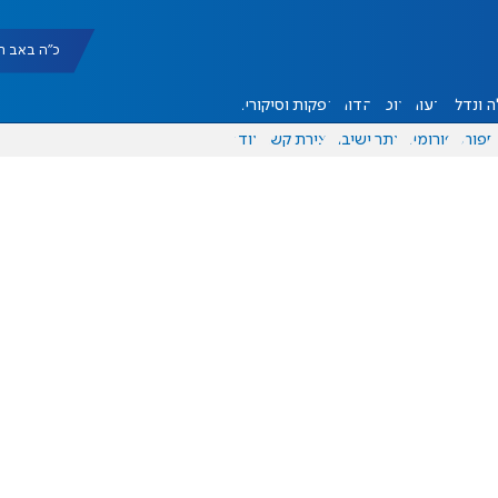
כ"ה באב תשפ"ו |
 ונדל"ן
דעות
אוכל
יהדות
הפקות וסיקורים
ספורט
פורומים
אתר ישיבה
יצירת קשר
עוד