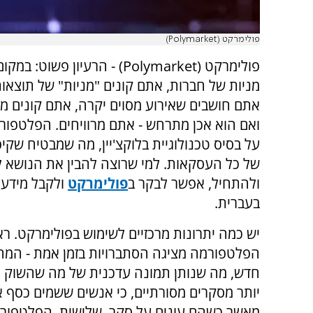
פולימרקט (Polymarket)
פולימרקט (
Polymarket
) - הרעיון פשוט: במקו
מניות של חברות, אתם קונים "מניות" של תוצאו
אתם חושבים שאירוע מסוים יקרה, אתם קונים מני
ואם הוא אכן מתרחש - אתם מרוויחים. הפלטפור
על בסיס טכנולוגיית בלוקצ'יין, מה שמבטיח שקי
של כל העסקאות. למי שרוצה להבין את הנושא 
ולהתחיל, אפשר לבקר ב
פולימרקט
ולקבל מידע 
בעברית.
יש כמה יתרונות מרכזיים לשימוש בפולימרקט. רא
הפלטפורמה מציגה הסתברויות בזמן אמת - המחי
חדש, מה שנותן תמונה עדכנית של מה שהשוק חו
יותר מסקרים מסורתיים, כי אנשים ששמים כסף אמ
מאשר כשהם עונים על סקר. שלישית, הפלטפורמה 