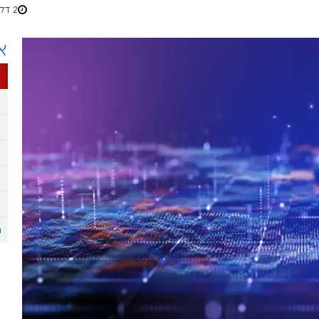
2 דקות
א