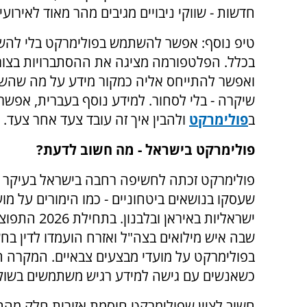
חדשות - שווקי ניבויים מגיבים מהר מאוד לאירועי
טיפ נוסף: אפשר להשתמש בפולימרקט בלי להש
בכלל. הפלטפורמה מציגה את ההסתברויות בצור
ואפשר להתייחס אליה כמקור מידע על מה שהש
שיקרה - בלי לסחור. למידע נוסף בעברית, אפשר
ב
פולימרקט
ולהבין איך זה עובד צעד אחר צעד.
פולימרקט בישראל - מה חשוב לדעת?
פולימרקט זכתה לחשיפה רחבה בישראל בעיקר ב
שעסקו בנושאים ביטחוניים - כמו הימורים על מו
ישראליות באיראן ובלבנ
שבה איש מילואים בצה"ל ואזרח הועמדו לדין בח
בפולימרקט על מועדי מבצעים צבאיים. המקרה ה
כשאנשים עם גישה למידע רגיש משתמשים בשוקי 
חשוב לציין שפולימרקט חוסמת אזורית חלק מההי