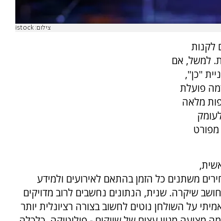
צילום: istock
ם לקנות
ת. למשל, אם
ית "כן",
מה פועלת
פות מלאה
לעומק
מפורט
שית,
רים משתנים כל הזמן בהתאם לאירועים ולמידע
שב שיקרה. שנית, הנתונים נחשבים לרוב מדויקים
יתי על השולחן נוטים לחשוב בצורה רציונלית יותר
מציעה מגוון עצום של שווקים - פוליטיקה, כלכלה,