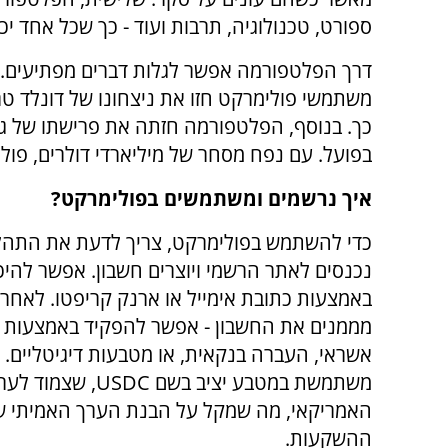
ספורט, טכנולוגיה, תרבות ועוד - כך שכל אחד יכו
משתמשי פולימרקט חזו את ניצחונו של דונלד ט
כך. בנוסף, הפלטפורמה חזתה את פרישתו של ג'ו
בפועל. עם נפח מסחר של מיליארדי דולרים, פול
איך נרשמים ומשתמשים בפולימרקט?
כדי להשתמש בפולימרקט, צריך לדעת את התהלי
נכנסים לאתר הרשמי ויוצרים חשבון. אפשר להיכ
באמצעות כתובת אימייל או ארנק קריפטו. לאחר 
מממנים את החשבון - אפשר להפקיד באמצעות 
אשראי, העברה בנקאית, או מטבעות דיגיטליים.
משתמשת במטבע יציב בשם
USDC
, שצמוד לער
האמריקאי, מה שמקל על הבנת הערך האמיתי ש
ההשקעות.