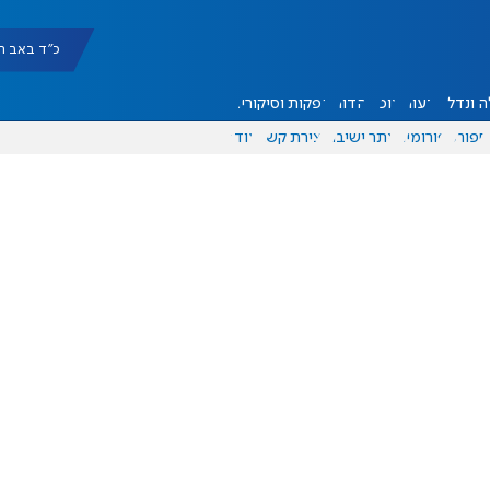
כ"ד באב תשפ"ו |
 ונדל"ן
דעות
אוכל
יהדות
הפקות וסיקורים
ספורט
פורומים
אתר ישיבה
יצירת קשר
עוד