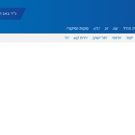
כ"ד באב תשפ"ו |
 ונדל"ן
דעות
אוכל
יהדות
הפקות וסיקורים
ספורט
פורומים
אתר ישיבה
יצירת קשר
עוד