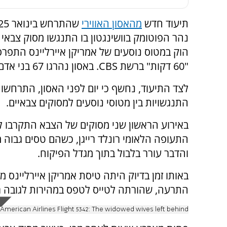
תיעוד חדש
מהאסון האווירי
נהר הפוטומק בוושינגטון בו התנגשו מסוק צבאי 
הוק במטוס נוסעים של אמריקן איירליינס התפרס
"60 דקות" ברשת CBS. באסון נהרגו 67 בני אדם.
לצד התיעוד, נחשף כי יום לפני האסון, התרחשו 
התנגשויות בין מטוסי נוסעים למסוקים צבאיים.
באירוע הראשון שני מסוקים של הצבא התקרבו 
התעופה הלאומי רונלד רייגן, כשהם טסים גבוה 
והדבר עורר בלבול בתוך מגדל הפיקוח.
באותו זמן בדיוק היתה טיסת אמריקן איירליינס
התרעה, שהורתה לטייס לטפס במהירות לגובה ר
American Airlines Flight 5342: The widowed wives left behind