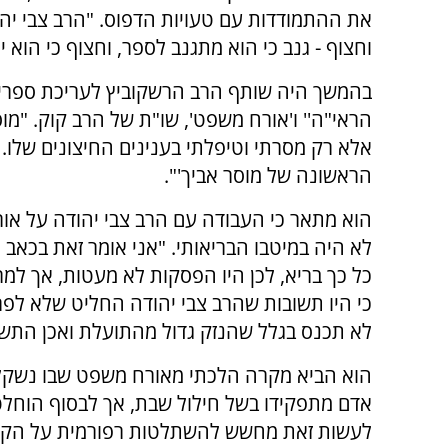
את ההתמודדות עם טעויות הדפוס. "הרב צבי יהו
וחצוף - גנב כי הוא מתגנב לספר, וחצוף כי הוא י
בהמשך היה שותף הרב הרשקוביץ לעריכת ספרים נ
הראי"ה'' ו'אורח משפט', שו"ת של הרב קוק. "מו
אלא רק מסרתי וטיפלתי בענינים החיצונים שלו.
הראשונה של מוסר אביך'".
הוא מתאר כי העבודה עם הרב צבי יהודה על א
לא היה במיטבו הבריאותי. "אני אומר זאת בכאב
כל כך בריא, לכן היו הפסקות לא מעטות, אך למר
כי היו תשובות שהרב צבי יהודה החליט שלא ל
לא תכנס בגלל שהנזק גדול מהתועלת ואכן התשו
הוא הביא מקרה הלכתי מאורח משפט שבו נשק
אדם מתפקידו בשל חילול שבת, אך לבסוף הוחל
לעשות זאת מחשש להשתלטות רפורמית על הקה