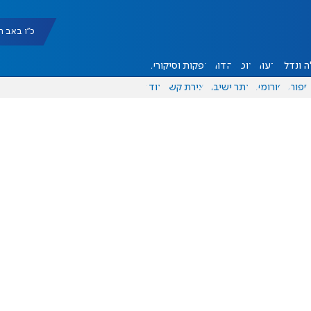
כ"ו באב תשפ"ו |
 ונדל"ן
דעות
אוכל
יהדות
הפקות וסיקורים
ספורט
פורומים
אתר ישיבה
יצירת קשר
עוד