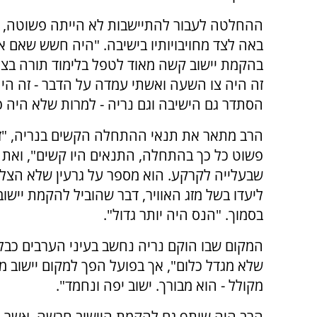
ההחלטה לעבור להתיישבות לא הייתה פשוטה, ש
באה לצד מחויבויותיו בישיבה. "היה חשש שאם 
בהקמת יישוב קשה מאוד לטפל בלימוד תורה בצ
זה היה צו השעה ואשתי עמדה על הדבר - זה היה
הסתדר גם הישיבה וגם נריה - למרות שלא היה פ
הרב מתאר את תנאי ההתחלה הקשים בנריה, "ז
פשוט כל כך בהתחלה, התנאים היו קשים", ואת
שבעלייה לקרקע. הוא מספר על גרעין שלא הצלי
ליעדו בשל מזג האוויר, דבר שהוביל להקמת יישו
בסמוך. "הנס היה יותר גדול".
המקום שבו הוקם נריה נחשב בעיני הערבים כבל
שלא מגדל כלום", אך בפועל הפך למקום יישוב מש
מקולל - הוא מבורך. ישוב יפה ונחמד".
הרב היה שותף גם להקמת היישוב חרשה, אשר היה