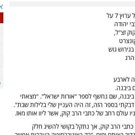
א
הרב מיכאל הרשקוביץ (82) מספר בפודקאסט של ערוץ 7 על
י יהודה
ק זצ"ל,
ונצרט
גירוש גוש
הרג
ה לארבע
 ביבנה.
ביבנה, שם נחשף לספר "אורות ישראל". "מצאתי
בקתי בספר הזה, זה היה העניין שלי בלילות שבת".
 עולם רחב של כתבי הרב קוק, אשר ליוו אותו מאז.
כתבי הרב קוק, אך נתקל בקושי להשיג חלק
דיר באותם ימים. "רק באוניברסיטה העברית אפשר