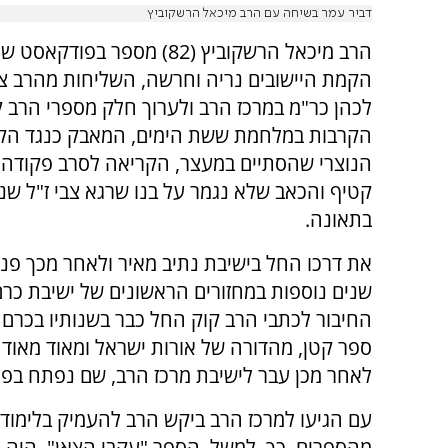
דביר עמר בשיחה עם הרב מיכאל הרשקוביץ
הקמת היישובים נריה וחרשה, השליחות מהרב צב
לכהן כר"מ במרכז הרב ולערוך חלק מספרי הרב קו
הקרבות במלחמת ששת הימים, המאבק כנגד הק
הנוצרי שהסתיים במעצר, הקריאה לסרב פקודה ב
קטיף והכאב שלא נגמר על בנו שרגא צבי ז"ל שנ
בתאונה.
את דרכו החל בישיבת נתיב מאיר ולאחר מכך פנ
שנים נוספות במחזורים הראשונים של ישיבת כרם
החיבור לכתבי הרב קוק החל כבר בשנותיו בכרם 
ספר קטן, מהדורה של אורות ישראל ומאוד מאוד ד
לאחר מכן עבר לישיבת מרכז הרב, שם נפתח בפניו
עם הגיעו למרכז הרב ביקש הרב להעמיק בלימוד 
מהספרים. כך, למשל, הספר "עקבי הצאן", היה נ