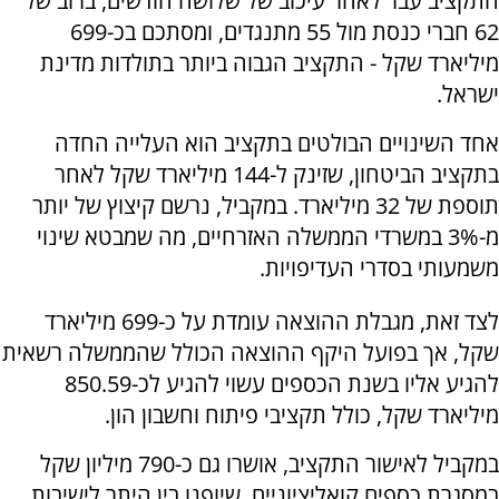
התקציב עבר לאחר עיכוב של שלושה חודשים, ברוב של
62 חברי כנסת מול 55 מתנגדים, ומסתכם בכ-699
מיליארד שקל - התקציב הגבוה ביותר בתולדות מדינת
ישראל.
אחד השינויים הבולטים בתקציב הוא העלייה החדה
בתקציב הביטחון, שזינק ל-144 מיליארד שקל לאחר
תוספת של 32 מיליארד. במקביל, נרשם קיצוץ של יותר
מ-3% במשרדי הממשלה האזרחיים, מה שמבטא שינוי
משמעותי בסדרי העדיפויות.
לצד זאת, מגבלת ההוצאה עומדת על כ-699 מיליארד
שקל, אך בפועל היקף ההוצאה הכולל שהממשלה רשאית
להגיע אליו בשנת הכספים עשוי להגיע לכ-850.59
מיליארד שקל, כולל תקציבי פיתוח וחשבון הון.
במקביל לאישור התקציב, אושרו גם כ-790 מיליון שקל
במסגרת כספים קואליציוניים, שיופנו בין היתר לישיבות