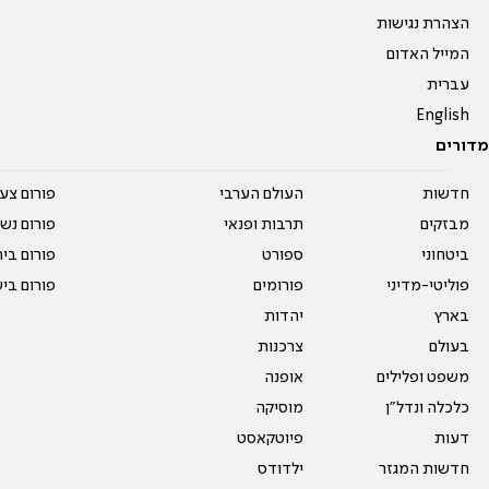
הצהרת נגישות
המייל האדום
עברית
English
מדורים
חדשות
העולם הערבי
פורום צע
מבזקים
תרבות ופנאי
פורום נשו
ביטחוני
ספורט
פורום בי
פוליטי-מדיני
פורומים
פורום בי
בארץ
יהדות
בעולם
צרכנות
משפט ופלילים
אופנה
כלכלה ונדל"ן
מוסיקה
דעות
פיוטקאסט
חדשות המגזר
ילדודס