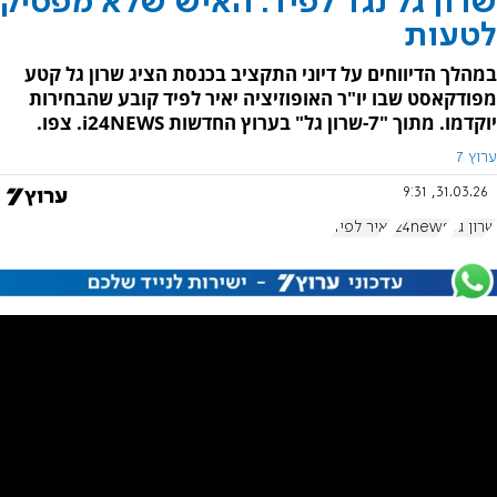
שרון גל נגד לפיד: האיש שלא מפסיק
לטעות
במהלך הדיווחים על דיוני התקציב בכנסת הציג שרון גל קטע
מפודקאסט שבו יו"ר האופוזיציה יאיר לפיד קובע שהבחירות
יוקדמו. מתוך "7-שרון גל" בערוץ החדשות i24NEWS. צפו.
ערוץ 7
31.03.26, 9:31
שרון גל
i24news
יאיר לפיד