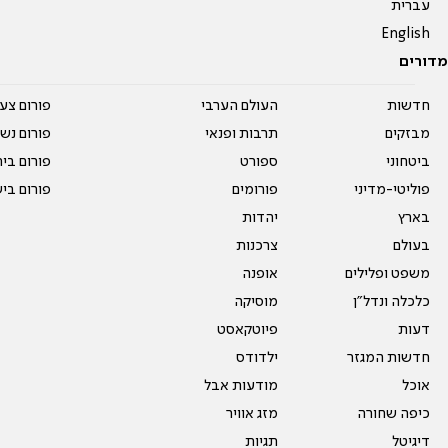
עברית
English
מדורים
חדשות
העולם הערבי
פורום צע
מבזקים
תרבות ופנאי
פורום נשו
ביטחוני
ספורט
פורום בי
פוליטי-מדיני
פורומים
פורום בי
בארץ
יהדות
בעולם
צרכנות
משפט ופלילים
אופנה
כלכלה ונדל"ן
מוסיקה
דעות
פיוטקאסט
חדשות המגזר
ילדודס
אוכל
מודעות אבל
כיפה שחורה
מזג אוויר
דיגיטל
תגיות