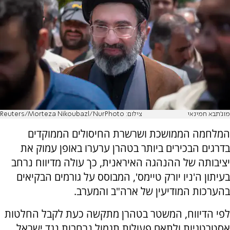
מוג'תבא חמינאי
צילום: Reuters/Morteza Nikoubazl/NurPhoto
המלחמה הממושכת ושרשרת החיסולים הממוקדים
בדרגים הבכירים ביותר בטהרן ערערו באופן עמוק את
יציבותה של ההנהגה האיראנית, כך עולה מדיווח נרחב
בעיתון ה'ניו יורק טיימס', המבוסס על גורמים הבקיאים
בהערכות המודיעין של ארה"ב והמערב.
לפי הדיווח, המשטר בטהרן מתקשה כעת לקבל החלטות
אסטרטגיות ולתאם פעולות תגמול נרחבות נגד ישראל