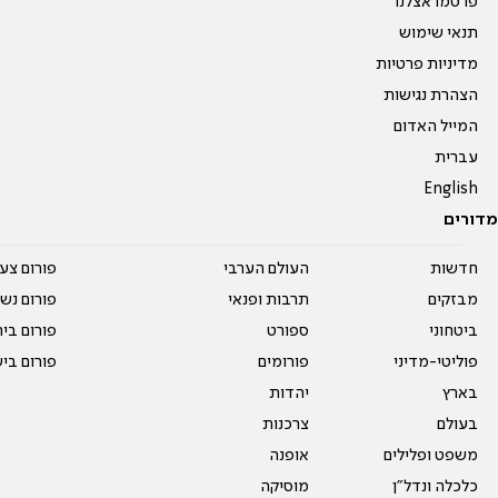
פרסמו אצלנו
תנאי שימוש
מדיניות פרטיות
הצהרת נגישות
המייל האדום
עברית
English
מדורים
חדשות
העולם הערבי
פורום צע
מבזקים
תרבות ופנאי
פורום נשו
ביטחוני
ספורט
פורום בי
פוליטי-מדיני
פורומים
פורום בי
בארץ
יהדות
בעולם
צרכנות
משפט ופלילים
אופנה
כלכלה ונדל"ן
מוסיקה