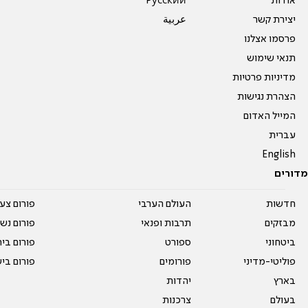
אודות
Pусский
יצירת קשר
عربية
פרסמו אצלנו
תנאי שימוש
מדיניות פרטיות
הצהרת נגישות
המייל האדום
עברית
English
מדורים
חדשות
העולם הערבי
פורום צע
מבזקים
תרבות ופנאי
פורום נשו
ביטחוני
ספורט
פורום בי
פוליטי-מדיני
פורומים
פורום בי
בארץ
יהדות
בעולם
צרכנות