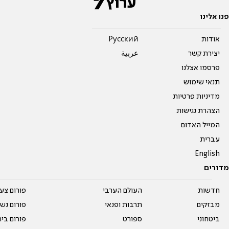
פנו אלינו
אודות
Pусский
יצירת קשר
عربية
פרסמו אצלנו
תנאי שימוש
מדיניות פרטיות
הצהרת נגישות
המייל האדום
עברית
English
מדורים
חדשות
העולם הערבי
פורום צע
מבזקים
תרבות ופנאי
פורום נשו
ביטחוני
ספורט
פורום בי