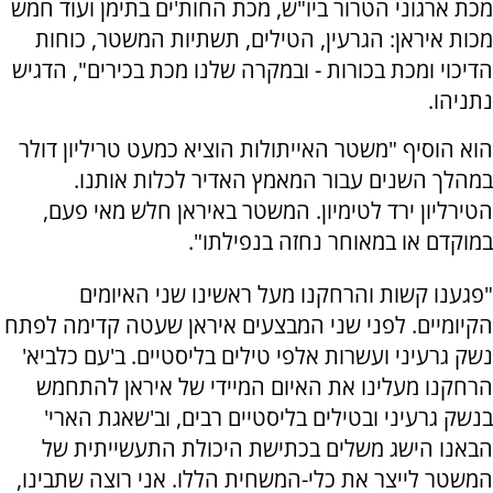
מכת ארגוני הטרור ביו"ש, מכת החות'ים בתימן ועוד חמש
מכות איראן: הגרעין, הטילים, תשתיות המשטר, כוחות
הדיכוי ומכת בכורות - ובמקרה שלנו מכת בכירים", הדגיש
נתניהו.
הוא הוסיף "משטר האייתולות הוציא כמעט טריליון דולר
במהלך השנים עבור המאמץ האדיר לכלות אותנו.
הטירליון ירד לטימיון. המשטר באיראן חלש מאי פעם,
במוקדם או במאוחר נחזה בנפילתו".
"פגענו קשות והרחקנו מעל ראשינו שני האיומים
הקיומיים. לפני שני המבצעים איראן שעטה קדימה לפתח
נשק גרעיני ועשרות אלפי טילים בליסטיים. ב'עם כלביא'
הרחקנו מעלינו את האיום המיידי של איראן להתחמש
בנשק גרעיני ובטילים בליסטיים רבים, וב'שאגת הארי'
הבאנו הישג משלים בכתישת היכולת התעשייתית של
המשטר לייצר את כלי-המשחית הללו. אני רוצה שתבינו,