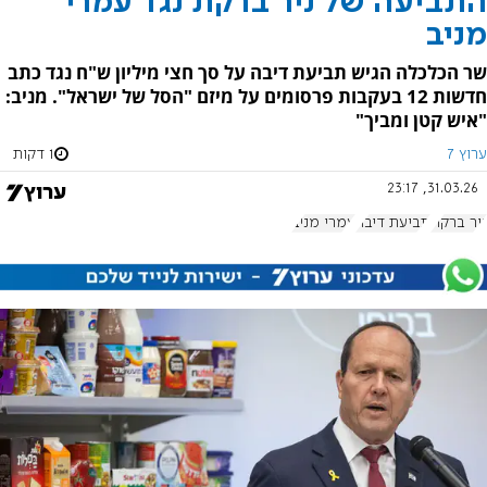
התביעה של ניר ברקת נגד עמרי
מניב
שר הכלכלה הגיש תביעת דיבה על סך חצי מיליון ש"ח נגד כתב
חדשות 12 בעקבות פרסומים על מיזם "הסל של ישראל". מניב:
"איש קטן ומביך"
ערוץ 7
1 דקות
31.03.26, 23:17
ניר ברקת
תביעת דיבה
עמרי מניב