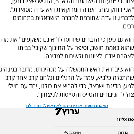
אמר כי “גזענות היא ממני והלאה", הדגיש שאינו גזען,
"אני רחוק מזה. העדה המרוקאית היא עדה מפוארת",
לדבריו, זו עדה שתורמת לחברה הישראלית בתחומים
רבים.
הוא גם טען כי הדברים שיוחסו לו “אינם משקפים" את מה
שהוא באמת חושב, וסיפר על החינוך שקיבל בביתו
לאהבת אדם, לציונות ולשירות למדינה.
הוא שיבח את ראש הממשלה על מנהיגותו, מדובר במנהיג
שהתגלה כלביא, עמד על הרגליים ונלחם קרב אחר קרב
למען מדינת ישראל, כדי להביא את כולנו, יחד עם חיילי
צה"ל הגיבורים והטייס והטייסות לניצחון".
מצאתם טעות או פרסומת לא ראויה? דווחו לנו
פנו אלינו
אודות
Pусский