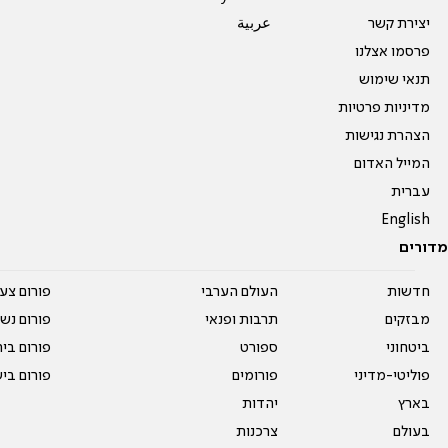
יצירת קשר
عربية
פרסמו אצלנו
תנאי שימוש
מדיניות פרטיות
הצהרת נגישות
המייל האדום
עברית
English
מדורים
חדשות
העולם הערבי
פורום צע
מבזקים
תרבות ופנאי
פורום נשו
ביטחוני
ספורט
פורום בי
פוליטי-מדיני
פורומים
פורום בי
בארץ
יהדות
בעולם
צרכנות