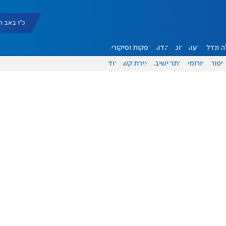
כ"ו באב תשפ"ו |
 ונדל"ן
דעות
אוכל
יהדות
הפקות וסיקורים
ספורט
פורומים
אתר ישיבה
יצירת קשר
עוד