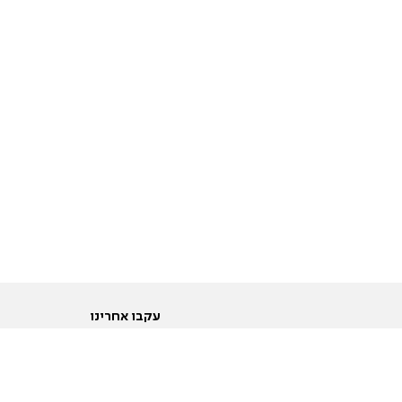
עקבו אחרינו
ות
טוויטר
ם הריון ולידה
פייסבוק