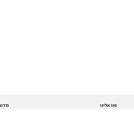
פנו אלינו
מדור
אודות
Pусский
חד
יצירת קשר
عربية
מב