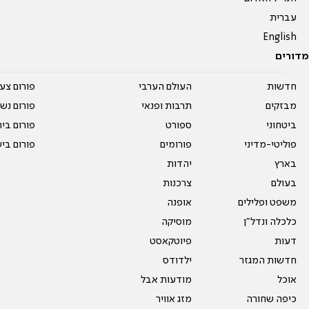
עברית
English
מדורים
חדשות
העולם הערבי
פורום צע
מבזקים
תרבות ופנאי
פורום נשו
ביטחוני
ספורט
פורום בי
פוליטי-מדיני
פורומים
פורום בי
בארץ
יהדות
בעולם
צרכנות
משפט ופלילים
אופנה
כלכלה ונדל"ן
מוסיקה
דעות
פיוטקאסט
חדשות המגזר
ילדודס
אוכל
מודעות אבל
כיפה שחורה
מזג אוויר