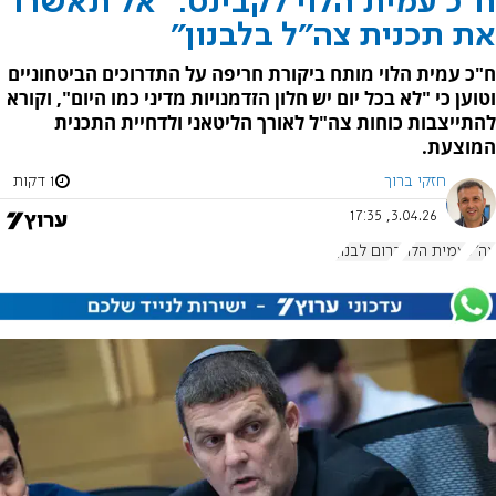
ח"כ עמית הלוי לקבינט: "אל תאשרו
את תכנית צה"ל בלבנון"
ח"כ עמית הלוי מותח ביקורת חריפה על התדרוכים הביטחוניים
וטוען כי "לא בכל יום יש חלון הזדמנויות מדיני כמו היום", וקורא
להתייצבות כוחות צה"ל לאורך הליטאני ולדחיית התכנית
המוצעת.
חזקי ברוך
1 דקות
3.04.26, 17:35
צה"ל
עמית הלוי
דרום לבנון