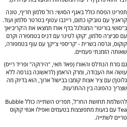
תפריט הפסח כולל באגף הסושי: רול סלמון חריף, טונה
קראנץ' עם טוביקו כתום, ריינבו עטוף בטרטר סלמון ועוד.
ב"סושי בוריטו" המגולגל בדף אורז תמצאו את ה'קריביאן'
עם סביצ'ה סלמון, 'קוקו לטינו' עם דניס בטמפורה וקרם
קוקוס, וגרסה בשרית - 'קריספי צ'יקן' עם עוף בטמפורה,
שאותה הזמנתי פעמיים.
גם גזרת הנודלס והאורז (פאד תאי, "הירוקה" ופריד רייס)
עושה את העבודה, ומרק הראמן (לראשונה בגרסה ללא
גלוטן!) עם ציר אצות קומבו בבישול ארוך, הוא בדיוק מה
שצריך כהפוגה בין ההתרעות.
להשלמת תחושת החו"ל, תפריט השתייה כולל Bubble
Tea עם בועות מתפוצצות בטעמים ואפילו אגוזי קוקוס
טריים לשתייה.