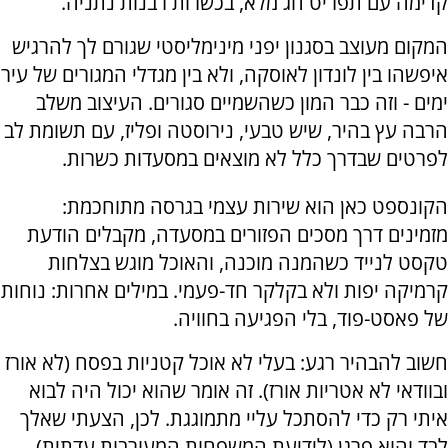
קדימה עם תפריט חג מלא, בכשרות רבנות נתניה.
המקום מעוצב בסגנון יפני מינימליסטי שגורם לך להרגיש
איפשהו בין לונדון לאוסקה, ולא בין מגדלי המגורים של עיר
ימים - וזה כבר המון כשהשמיים סגורים. העיצוב משלב
הרבה עץ בהיר, שיש טבעי, נירוסטה ופליז, עם תשומת לב
לפרטים שבדרך כלל לא מוצאים במסעדות כשרות.
הקונספט כאן הוא שירות עצמי בגרסה מתוחכמת:
מזמינים דרך מסכים הפזורים במסעדה, מקבלים הודעת
טקסט לנייד כשהמנה מוכנה, והאוכל מוגש בצלחות
קרמיקה יפות ולא בקלקר חד-פעמי. במילים אחרות: נוחות
של פאסט-פוד, בלי הפגיעה בחוויה.
חשוב להבהיר רגע: בעלי לא אוכל קטניות בפסח (לא אורז
ובוודאי לא אטריות אורז). זה אומר שהוא יכול היה לבוא
איתי רק כדי להסתכל עליי מתמוגגת. לכן, הצעתי שאלך
לבד והוא פרגן (לידיעת המשפחות המעורבות עדתית).