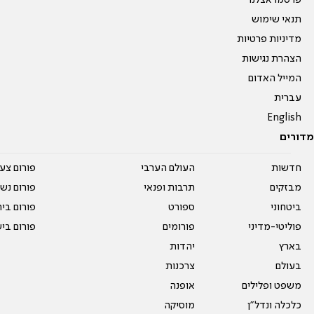
פרסמו אצלנו
תנאי שימוש
מדיניות פרטיות
הצהרת נגישות
המייל האדום
עברית
English
מדורים
חדשות
העולם הערבי
פורום צע
מבזקים
תרבות ופנאי
פורום נשו
ביטחוני
ספורט
פורום בי
פוליטי-מדיני
פורומים
פורום בי
בארץ
יהדות
בעולם
צרכנות
משפט ופלילים
אופנה
כלכלה ונדל"ן
מוסיקה