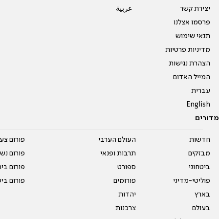
יצירת קשר
عربية
פרסמו אצלנו
תנאי שימוש
מדיניות פרטיות
הצהרת נגישות
המייל האדום
עברית
English
מדורים
חדשות
העולם הערבי
פורום צע
מבזקים
תרבות ופנאי
פורום נשו
ביטחוני
ספורט
פורום בי
פוליטי-מדיני
פורומים
פורום בי
בארץ
יהדות
בעולם
צרכנות