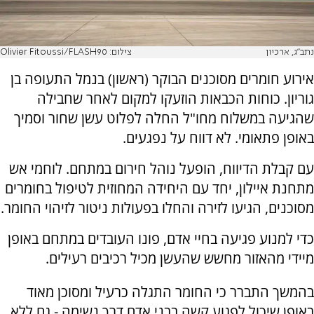
נתב"ג, ארכיון
צילום: Olivier Fitoussi/FLASH90
אירוע חומרים מסוכנים הבוקר (ראשון) בנמל התעופה בן
גוריון. כוחות הכבאות הוזעקו למקום לאחר שחבילה
שהגיעה במשלוח מחו"ל החלה לפלוט עשן שחור וסמיך
באופן פתאומי. לא דווח על נפגעים.
עם קבלת הדיווח, הופעל נוהל חירום במתחם. לוחמי אש
מתחנת איילון, יחד עם היחידה המחוזית לטיפול בחומרים
מסוכנים, הגיעו לזירה והחלו בפעולות ניטור לזיהוי החומר.
כדי למנוע פגיעה בחיי אדם, פונו העובדים במתחם באופן
מיידי מהאזור מחשש שהעשן מכיל רכיבים רעילים.
בהמשך התברר כי החומר התגלה כרעיל ומסוכן מאוד
באופן שיכול לפגוע קשה בבני אדם דרך נשימה - גם ללא