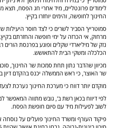
סמוטריץ' כי במידה והלחימה תימשך ולא ניתן יהי
לימודים פרונטליים, מיד אחרי חג הפסח, תצא מ
החינוך לחופשה, והימים יוחזרו בקיץ.
סמוטריץ' הסביר לשרים כי לצד חוסר היעילות ש
מרחוק, אי הכרזה על ימי חופשה והחזרתם בקיץ
נזק של מיליארדי שקלים ופוגע בפרנסת הורים רב
הכלכלה ומשקי הבית להתאושש.
מכיוון שהדבר נתון תחת סמכות שר החינוך, סוכ
שר האוצר, כי ראש הממשלה יכנס בהקדם דיון בע
מוקדם יותר דווח כי מערכת החינוך נערכת לצ
לפי דיווח בכאן רשת ב', גובש מתווה המאפשר למע
לשוב לפעילות מיד עם סיום חופשת הפסח.
פיקוד העורף ומשרד החינוך פועלים על נוסחה
סיכון בינונית-גבוהה. נבחן בחינת אישור שהיית 15 עד 30 ילדים בתוך מרחב מוגן תקני, בליווי מבוגר.