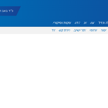
כ"ד באב תשפ"ו |
 ונדל"ן
דעות
אוכל
יהדות
הפקות וסיקורים
ספורט
פורומים
אתר ישיבה
יצירת קשר
עוד