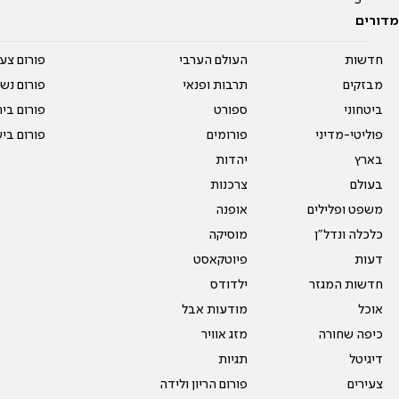
מדורים
חדשות
העולם הערבי
פורום צע
מבזקים
תרבות ופנאי
פורום נשו
ביטחוני
ספורט
פורום בי
פוליטי-מדיני
פורומים
פורום בי
בארץ
יהדות
בעולם
צרכנות
משפט ופלילים
אופנה
כלכלה ונדל"ן
מוסיקה
דעות
פיוטקאסט
חדשות המגזר
ילדודס
אוכל
מודעות אבל
כיפה שחורה
מזג אוויר
דיגיטל
תגיות
צעירים
פורום הריון ולידה