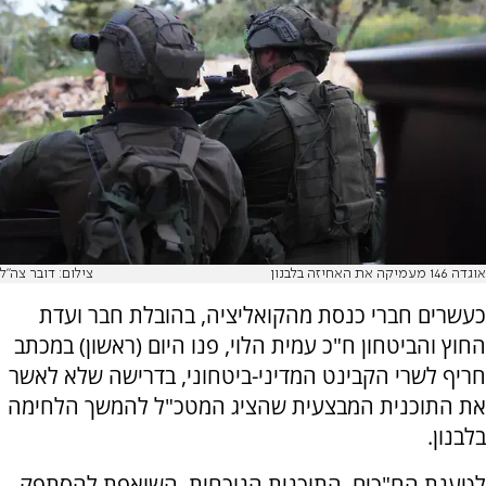
אוגדה 146 מעמיקה את האחיזה בלבנון
צילום: דובר צה"ל
כעשרים חברי כנסת מהקואליציה, בהובלת חבר ועדת
החוץ והביטחון ח"כ עמית הלוי, פנו היום (ראשון) במכתב
חריף לשרי הקבינט המדיני-ביטחוני, בדרישה שלא לאשר
את התוכנית המבצעית שהציג המטכ"ל להמשך הלחימה
בלבנון.
לטענת הח"כים, התוכנית הנוכחית, השואפת להסתפק