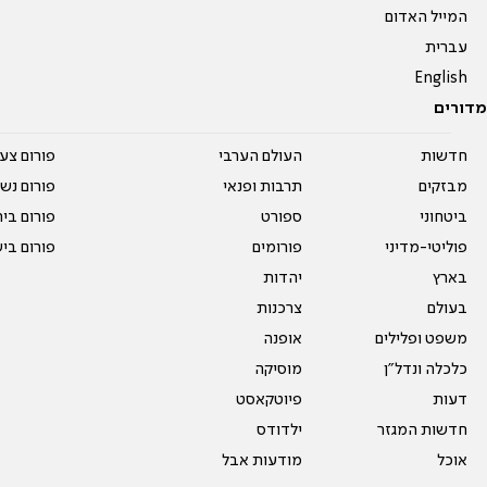
המייל האדום
עברית
English
מדורים
חדשות
העולם הערבי
פורום צע
מבזקים
תרבות ופנאי
פורום נשו
ביטחוני
ספורט
פורום בי
פוליטי-מדיני
פורומים
פורום בי
בארץ
יהדות
בעולם
צרכנות
משפט ופלילים
אופנה
כלכלה ונדל"ן
מוסיקה
דעות
פיוטקאסט
חדשות המגזר
ילדודס
אוכל
מודעות אבל