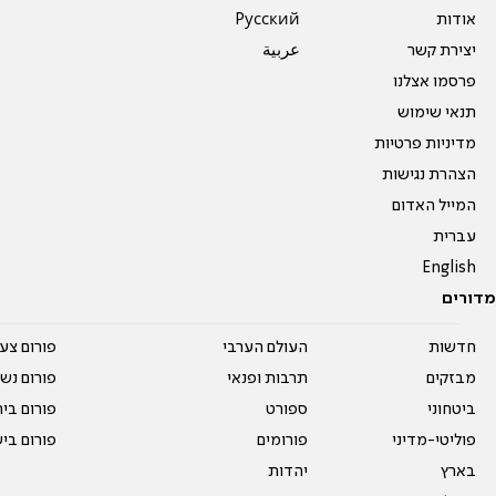
אודות
Pусский
יצירת קשר
عربية
פרסמו אצלנו
תנאי שימוש
מדיניות פרטיות
הצהרת נגישות
המייל האדום
עברית
English
מדורים
חדשות
העולם הערבי
פורום צע
מבזקים
תרבות ופנאי
פורום נשו
ביטחוני
ספורט
פורום בי
פוליטי-מדיני
פורומים
פורום בי
בארץ
יהדות